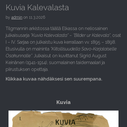
Kuvia Kalevalasta
by
admin
on
11.3.2026
Tilgmannin arkistossa täällä Elkassa on neliosainen
julkaisusarja
”Kuvia Kalevalasta” – ”Bilder ur Kalevala”
, osat
I – IV. Sarjaa on julkaistu kuva kerrallaan vv. 1895 – 1898.
Etusivulla on maininta
”Kiitollisuudella Savo-Karjalaiselle
Osakunnalle”.
Julkaisut on kuvittanut Sigrid August
Keinänen (1941-1914), suomalainen taidemaalari ja
piirustuksen opettaja.
Klikkaa kuvaa nähdäksesi sen suurempana.
Kuvia