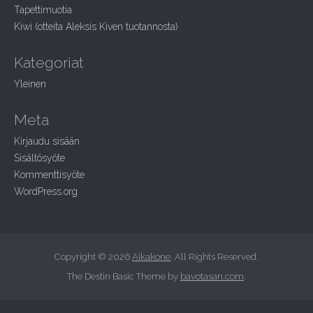
:
Tapettimuotia
Kiwi (otteita Aleksis Kiven tuotannosta)
Kategoriat
Yleinen
Meta
Kirjaudu sisään
Sisältösyöte
Kommenttisyöte
WordPress.org
Copyright © 2026
Aikakone
. All Rights Reserved.
The Destin Basic Theme by
bavotasan.com
.