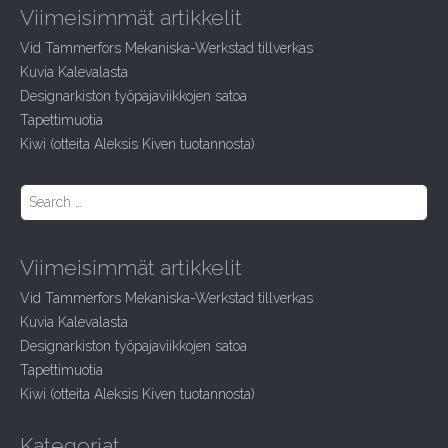
Viimeisimmät artikkelit
c
h
Vid Tammerfors Mekaniska-Werkstad tillverkas
f
Kuvia Kalevalasta
o
r
Designarkiston työpajaviikkojen satoa
:
Tapettimuotia
Kiwi (otteita Aleksis Kiven tuotannosta)
S
e
a
r
Viimeisimmät artikkelit
c
h
Vid Tammerfors Mekaniska-Werkstad tillverkas
f
Kuvia Kalevalasta
o
r
Designarkiston työpajaviikkojen satoa
:
Tapettimuotia
Kiwi (otteita Aleksis Kiven tuotannosta)
Kategoriat