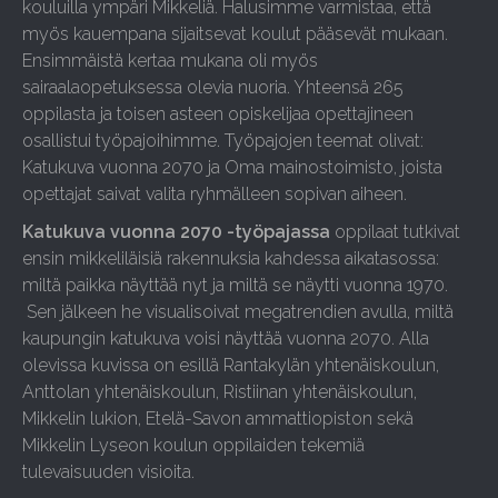
kouluilla ympäri Mikkeliä. Halusimme varmistaa, että
myös kauempana sijaitsevat koulut pääsevät mukaan.
Ensimmäistä kertaa mukana oli myös
sairaalaopetuksessa olevia nuoria. Yhteensä 265
oppilasta ja toisen asteen opiskelijaa opettajineen
osallistui työpajoihimme. Työpajojen teemat olivat:
Katukuva vuonna 2070 ja Oma mainostoimisto, joista
opettajat saivat valita ryhmälleen sopivan aiheen.
Katukuva vuonna 2070 -työpajassa
oppilaat tutkivat
ensin mikkeliläisiä rakennuksia kahdessa aikatasossa:
miltä paikka näyttää nyt ja miltä se näytti vuonna 1970.
Sen jälkeen he visualisoivat megatrendien avulla, miltä
kaupungin katukuva voisi näyttää vuonna 2070. Alla
olevissa kuvissa on esillä Rantakylän yhtenäiskoulun,
Anttolan yhtenäiskoulun, Ristiinan yhtenäiskoulun,
Mikkelin lukion, Etelä-Savon ammattiopiston sekä
Mikkelin Lyseon koulun oppilaiden tekemiä
tulevaisuuden visioita.