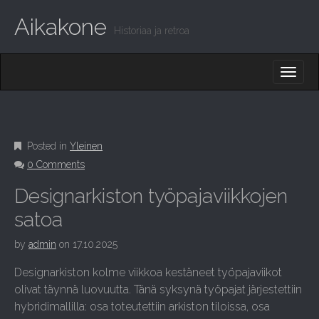
Aikakone
Historiaa ja retroa
M
S
K
A
I
I
P
T
N
O
M
C
Posted in
Yleinen
O
E
0 Comments
N
N
T
Designarkiston työpajaviikkojen
E
U
N
satoa
T
by
admin
on
17.10.2025
Designarkiston kolme viikkoa kestäneet työpajaviikot
olivat täynnä luovuutta. Tänä syksynä työpajat järjestettiin
hybridimallilla: osa toteutettiin arkiston tiloissa, osa