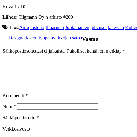
Kuva 1 / 10
Lähde:
Tilgmann Oy:n arkisto #209
Tags:
Aino
historia
Ilmarinen
Joukahainen
julkaisut
kalevala
Kulle
Post
←
Designarkiston työpajaviikkojen satoa
Vastaa
navigation
Sähköpostiosoitettasi ei julkaista.
Pakolliset kentät on merkitty
*
Kommentti
*
Nimi
*
Sähköpostiosoite
*
Verkkosivusto