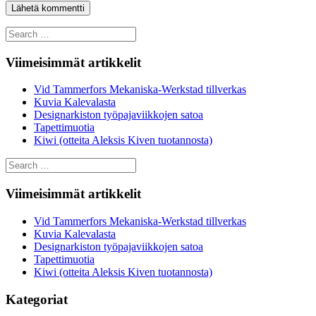
Search
for:
Viimeisimmät artikkelit
Vid Tammerfors Mekaniska-Werkstad tillverkas
Kuvia Kalevalasta
Designarkiston työpajaviikkojen satoa
Tapettimuotia
Kiwi (otteita Aleksis Kiven tuotannosta)
Search
for:
Viimeisimmät artikkelit
Vid Tammerfors Mekaniska-Werkstad tillverkas
Kuvia Kalevalasta
Designarkiston työpajaviikkojen satoa
Tapettimuotia
Kiwi (otteita Aleksis Kiven tuotannosta)
Kategoriat