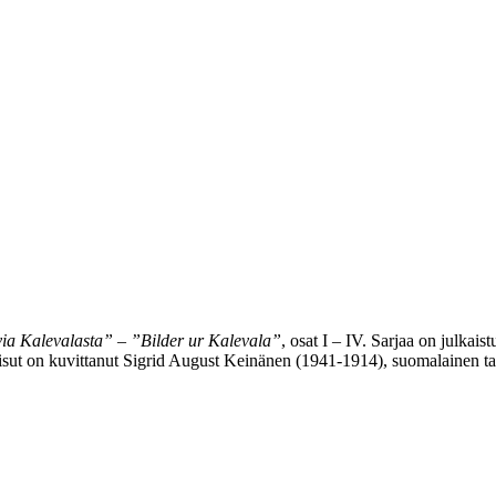
ia Kalevalasta” – ”Bilder ur Kalevala”
, osat I – IV. Sarjaa on julkai
sut on kuvittanut Sigrid August Keinänen (1941-1914), suomalainen taid