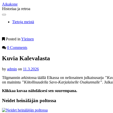
Aikakone
Historiaa ja retroa
Main
Skip
to
menu
Tietoja meistä
content
Posted in
Yleinen
0 Comments
Kuvia Kalevalasta
by
admin
on
11.3.2026
Tilgmannin arkistossa täällä Elkassa on neliosainen julkaisusarja
”Kuv
on maininta
”Kiitollisuudella Savo-Karjalaiselle Osakunnalle”.
Julkai
Klikkaa kuvaa nähdäksesi sen suurempana.
Neidet heinäläjän poltossa