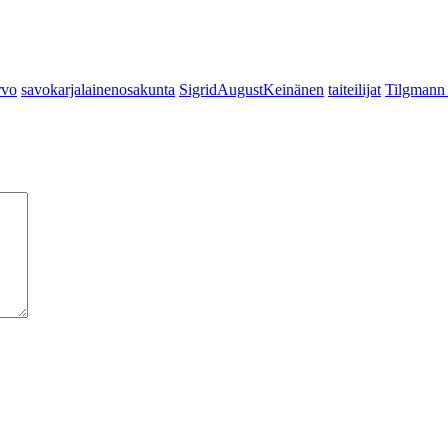
rvo
savokarjalainenosakunta
SigridAugustKeinänen
taiteilijat
Tilgmann