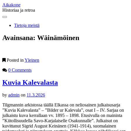
Aikakone
Historiaa ja retroa
Main
Skip
to
menu
Tietoja meistä
content
Avainsana:
Wäinämöinen
Posted in
Yleinen
0 Comments
Kuvia Kalevalasta
by
admin
on
11.3.2026
Tilgmannin arkistossa täällä Elkassa on neliosainen julkaisusarja
”Kuvia Kalevalasta” – ”Bilder ur Kalevala”, osat I – IV. Sarjaa on
julkaistu kuva kerrallaan vv. 1895 – 1898. Etusivulla on maininta
”Kiitollisuudella Savo-Karjalaiselle Osakunnalle”. Julkaisut on
kuvittanut Sigrid August Keinänen (1941-1914), suomalainen