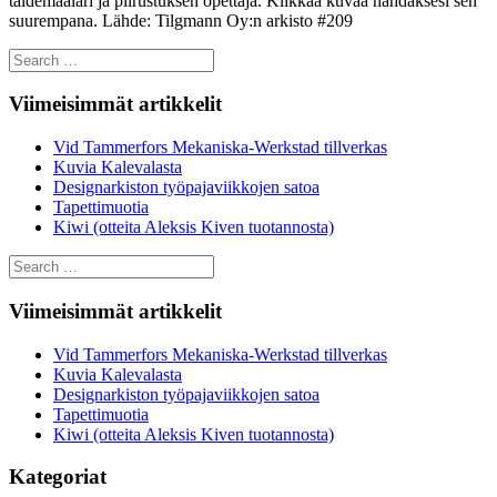
taidemaalari ja piirustuksen opettaja. Klikkaa kuvaa nähdäksesi sen
suurempana. Lähde: Tilgmann Oy:n arkisto #209
Search
for:
Viimeisimmät artikkelit
Vid Tammerfors Mekaniska-Werkstad tillverkas
Kuvia Kalevalasta
Designarkiston työpajaviikkojen satoa
Tapettimuotia
Kiwi (otteita Aleksis Kiven tuotannosta)
Search
for:
Viimeisimmät artikkelit
Vid Tammerfors Mekaniska-Werkstad tillverkas
Kuvia Kalevalasta
Designarkiston työpajaviikkojen satoa
Tapettimuotia
Kiwi (otteita Aleksis Kiven tuotannosta)
Kategoriat