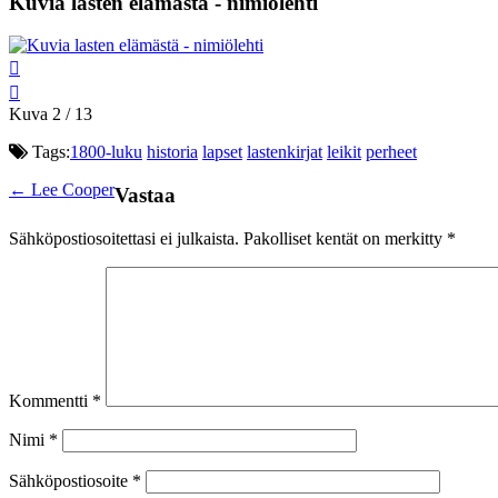
Kuvia lasten elämästä - nimiölehti
Kuva 2 / 13
Tags:
1800-luku
historia
lapset
lastenkirjat
leikit
perheet
Post
←
Lee Cooper
Vastaa
navigation
Sähköpostiosoitettasi ei julkaista.
Pakolliset kentät on merkitty
*
Kommentti
*
Nimi
*
Sähköpostiosoite
*