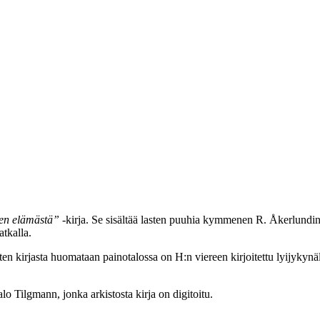
en elämästä”
-kirja. Se sisältää lasten puuhia kymmenen R. Åkerlundin 
tkalla.
n kirjasta huomataan painotalossa on H:n viereen kirjoitettu lyijykynäll
o Tilgmann, jonka arkistosta kirja on digitoitu.