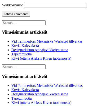
Verkkosivusto
Search
for:
Viimeisimmät artikkelit
Vid Tammerfors Mekaniska-Werkstad tillverkas
Kuvia Kalevalasta
Designarkiston työpajaviikkojen satoa
Tapettimuotia
Kiwi (otteita Aleksis Kiven tuotannosta)
Search
for:
Viimeisimmät artikkelit
Vid Tammerfors Mekaniska-Werkstad tillverkas
Kuvia Kalevalasta
Designarkiston työpajaviikkojen satoa
Tapettimuotia
Kiwi (otteita Aleksis Kiven tuotannosta)