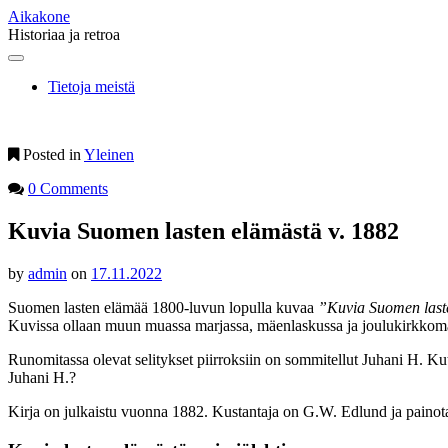
Aikakone
Historiaa ja retroa
Main
Skip
to
menu
Tietoja meistä
content
Posted in
Yleinen
0 Comments
Kuvia Suomen lasten elämästä v. 1882
by
admin
on
17.11.2022
Suomen lasten elämää 1800-luvun lopulla kuvaa
”Kuvia Suomen last
Kuvissa ollaan muun muassa marjassa, mäenlaskussa ja joulukirkkoma
Runomitassa olevat selitykset piirroksiin on sommitellut Juhani H. Kute
Juhani H.?
Kirja on julkaistu vuonna 1882. Kustantaja on G.W. Edlund ja painotal