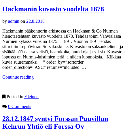
Hackmanin kuvasto vuodelta 1878
by
admin
on
22.8.2018
Hackmanin pääkonttorin arkistossa on Hackman & Co Nurmen
hienotaetehtaan kuvasto vuodelta 1878. Tehdas toimi Vahvialassa
Nurmen kylässä vuosina 1875 – 1891. Vuonna 1891 tehdas
siirrettiin Leppävirran Sorsakoskelle. Kuvasto on saksankielinen ja
sisältää pääasiassa veitsiä, haarukoita, puukkoja ja saksia. Kuvaston
lopussa on Nurmis-luistimien teriä ja niiden luonnoksia. Klikkaa
kuvia suuremmaksi. ” order_by=”sortorder”
order_direction=”ASC” returns=”included”…
Continue reading
→
Posted in
Yleinen
0 Comments
28.12.1847 syntyi Forssan Puuvillan
Kehruu Yhtiö eli Forssa Oy