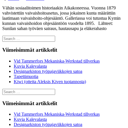
Vähän sosiaalitoimen historiaakin Aikakoneessa. Vuonna 1879
vahvistettiin vaivaishoitoasetus, jossa jokainen kunta määrättiin
laatimaan vaivaishoito-ohjesääntö. Galleriassa voi tutustua Kymin
kunnan vaivaishoidon ohjesääntöön vuodelta 1895. Lähteet:
Sunilan sahan työväen sairaus, hautausapu ja eläkerahasto
Search
for:
Viimeisimmät artikkelit
Vid Tammerfors Mekaniska-Werkstad tillverkas
Kuvia Kalevalasta
Designarkiston työpajaviikkojen satoa
Tapettimuotia
Kiwi (otteita Aleksis Kiven tuotannosta)
Search
for:
Viimeisimmät artikkelit
Vid Tammerfors Mekaniska-Werkstad tillverkas
Kuvia Kalevalasta
Designarkiston työpajaviikkojen satoa