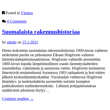
Posted in
Yleinen
0 Comments
Suomalaista rakennushistoriaa
by
admin
on
25.1.2021
Hieno kokoelma suomalaista rakennushistoriaa 1900-luvun vaihteen
molemmin puolin on piiloutunut Elkaan Högforsin valimon
lämmityslaitepiirustusarkistoon. Högforsin valimolle perustettiin
1800-luvun lopulla lämpöteknillinen osasto lämmityslaitteiden
suunnittelua, valmistusta ja asennusta varten. Högforsin tuotantoon
ilmestyivät ensimmäisenä Suomessa 1903 radiaattorit ja heti niiden
jälkeen keskuslämmityskattilat. Vuosisadan vaihteessa Högforsin
lämmitys- ja tuuletuslaitteita asennettiin useisiin isompien
paikkakuntien uudisrakennuksiin. Lähinnä pohjapiirustuksia
sisältävästä arkistosta löytyy…
Continue reading
→