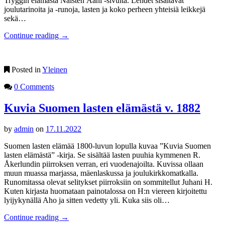
Tryggin elämästä Naisten Ääni -sivulta. Lehdet sisältävät
joulutarinoita ja -runoja, lasten ja koko perheen yhteisiä leikkejä
sekä…
Continue reading
→
Posted in
Yleinen
0 Comments
Kuvia Suomen lasten elämästä v. 1882
by
admin
on
17.11.2022
Suomen lasten elämää 1800-luvun lopulla kuvaa ”Kuvia Suomen
lasten elämästä” -kirja. Se sisältää lasten puuhia kymmenen R.
Åkerlundin piirroksen verran, eri vuodenajoilta. Kuvissa ollaan
muun muassa marjassa, mäenlaskussa ja joulukirkkomatkalla.
Runomitassa olevat selitykset piirroksiin on sommitellut Juhani H.
Kuten kirjasta huomataan painotalossa on H:n viereen kirjoitettu
lyijykynällä Aho ja sitten vedetty yli. Kuka siis oli…
Continue reading
→