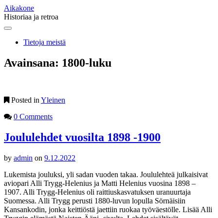
Aikakone
Historiaa ja retroa
Main
Skip
to
menu
Tietoja meistä
content
Avainsana:
1800-luku
Posted in
Yleinen
0 Comments
Joululehdet vuosilta 1898 -1900
by
admin
on
9.12.2022
Lukemista jouluksi, yli sadan vuoden takaa. Joululehteä julkaisivat
aviopari Alli Trygg-Helenius ja Matti Helenius vuosina 1898 –
1907. Alli Trygg-Helenius oli raittiuskasvatuksen uranuurtaja
Suomessa. Alli Trygg perusti 1880-luvun lopulla Sörnäisiin
Kansankodin, jonka keittiöstä jaettiin ruokaa työväestölle. Lisää Alli