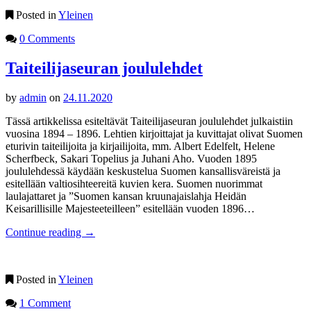
Posted in
Yleinen
0 Comments
Taiteilijaseuran joululehdet
by
admin
on
24.11.2020
Tässä artikkelissa esiteltävät Taiteilijaseuran joululehdet julkaistiin
vuosina 1894 – 1896. Lehtien kirjoittajat ja kuvittajat olivat Suomen
eturivin taiteilijoita ja kirjailijoita, mm. Albert Edelfelt, Helene
Scherfbeck, Sakari Topelius ja Juhani Aho. Vuoden 1895
joululehdessä käydään keskustelua Suomen kansallisväreistä ja
esitellään valtiosihteereitä kuvien kera. Suomen nuorimmat
laulajattaret ja ”Suomen kansan kruunajaislahja Heidän
Keisarillisille Majesteeteilleen” esitellään vuoden 1896…
Continue reading
→
Posted in
Yleinen
1 Comment