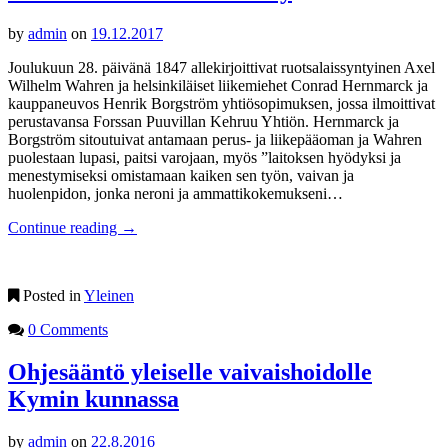
by
admin
on
19.12.2017
Joulukuun 28. päivänä 1847 allekirjoittivat ruotsalaissyntyinen Axel
Wilhelm Wahren ja helsinkiläiset liikemiehet Conrad Hernmarck ja
kauppaneuvos Henrik Borgström yhtiösopimuksen, jossa ilmoittivat
perustavansa Forssan Puuvillan Kehruu Yhtiön. Hernmarck ja
Borgström sitoutuivat antamaan perus- ja liikepääoman ja Wahren
puolestaan lupasi, paitsi varojaan, myös ”laitoksen hyödyksi ja
menestymiseksi omistamaan kaiken sen työn, vaivan ja
huolenpidon, jonka neroni ja ammattikokemukseni…
Continue reading
→
Posted in
Yleinen
0 Comments
Ohjesääntö yleiselle vaivaishoidolle
Kymin kunnassa
by
admin
on
22.8.2016