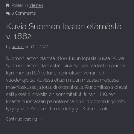
Posted in
Yleinen
0 Comments
Kuvia Suomen lasten elämästä
v. 1882
by
admin
on
17.11.2022
Suomen lasten elämää 1800-luvun lopulla kuvaa ”Kuvia
Suomen lasten elämästä” -kirja. Se sisältää lasten puuhia
kymmenen R. Åkerlundin piirroksen verran, eri
vuodenajoilta. Kuvissa ollaan muun muassa marjassa,
mäenlaskussa ja joulukirkkomatkalla. Runomitassa olevat
selitykset piirroksiin on sommitellut Juhani H. Kuten
kirjasta huomataan painotalossa on H:n viereen kirjoitettu
lyijykynällä Aho ja sitten vedetty yli. Kuka siis oli…
Continue reading
→