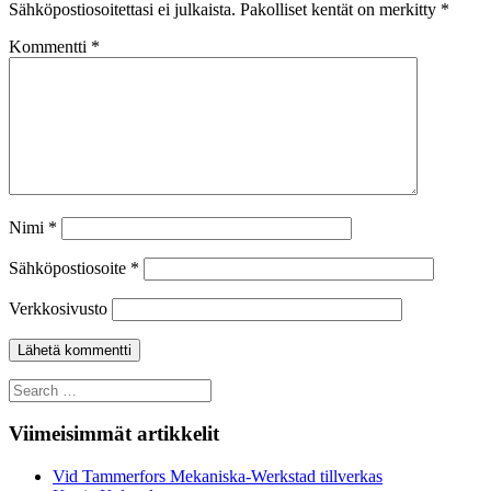
Sähköpostiosoitettasi ei julkaista.
Pakolliset kentät on merkitty
*
Kommentti
*
Nimi
*
Sähköpostiosoite
*
Verkkosivusto
Search
for:
Viimeisimmät artikkelit
Vid Tammerfors Mekaniska-Werkstad tillverkas