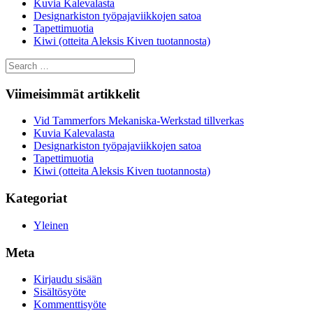
Kuvia Kalevalasta
Designarkiston työpajaviikkojen satoa
Tapettimuotia
Kiwi (otteita Aleksis Kiven tuotannosta)
Search
for:
Viimeisimmät artikkelit
Vid Tammerfors Mekaniska-Werkstad tillverkas
Kuvia Kalevalasta
Designarkiston työpajaviikkojen satoa
Tapettimuotia
Kiwi (otteita Aleksis Kiven tuotannosta)
Kategoriat
Yleinen
Meta
Kirjaudu sisään
Sisältösyöte
Kommenttisyöte