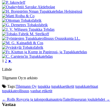
1
2
►
Lähde
Tilgmann Oy:n arkisto
Tags:
Tilgmann Oy
tupakka
tupakkaetiketit
tupakkatehtaat
tupakkateollisuus
vanhat etiketit
Post
←
Rolls Royceja ja talonpoikaisautoja
Taiteilijaseuran joululehdet
→
Vastaa
navigation