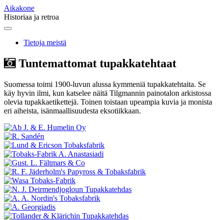
Aikakone
Historiaa ja retroa
Main
Skip
to
menu
Tietoja meistä
content
Tuntemattomat tupakkatehtaat
Suomessa toimi 1900-luvun alussa kymmeniä tupakkatehtaita. Se
käy hyvin ilmi, kun katselee näitä Tilgmannin painotalon arkistossa
olevia tupakkaetikettejä. Toinen toistaan upeampia kuvia ja monista
eri aiheista, isänmaallisuudesta eksotiikkaan.