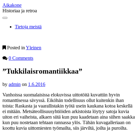
Aikakone
Historiaa ja retroa
Main
Skip
to
menu
Tietoja meistä
content
Posted in
Yleinen
0 Comments
”Tukkilaisromantiikkaa”
by
admin
on
1.6.2016
Vanhoissa suomalaisissa elokuvissa uittotöitä kuvattiin hyvin
romanttisessa sävyssä. Eiköhän todellisuus ollut kuitenkin ihan
toista: Raskasta ja vaarallistakin työtä usein kaukana kotoa keskellä
ei mitään. Metsäteollisuusyhtiöiden arkistoista löytyy satoja kuvia
uiton eri vaiheista, alkaen siitä kun puu kaadetaan aina siihen saakka
kun puu nostetaan tehtaan rannassa ylös. Tähän kuvagalleriaan on
koottu kuvia uittomiesten työmailta, siis järviltä, joilta ja puroilta.