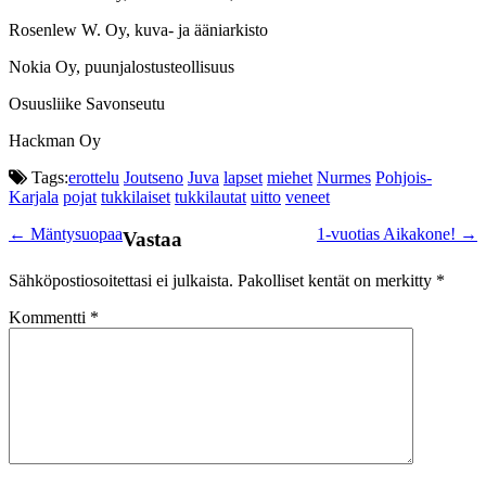
Rosenlew W. Oy, kuva- ja ääniarkisto
Nokia Oy, puunjalostusteollisuus
Osuusliike Savonseutu
Hackman Oy
Tags:
erottelu
Joutseno
Juva
lapset
miehet
Nurmes
Pohjois-
Karjala
pojat
tukkilaiset
tukkilautat
uitto
veneet
Post
←
Mäntysuopaa
1-vuotias Aikakone!
→
Vastaa
navigation
Sähköpostiosoitettasi ei julkaista.
Pakolliset kentät on merkitty
*
Kommentti
*