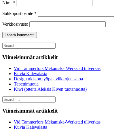
Nimi
*
Sähköpostiosoite
*
Verkkosivusto
Search
for:
Viimeisimmät artikkelit
Vid Tammerfors Mekaniska-Werkstad tillverkas
Kuvia Kalevalasta
Designarkiston työpajaviikkojen satoa
Tapettimuotia
Kiwi (otteita Aleksis Kiven tuotannosta)
Search
for:
Viimeisimmät artikkelit
Vid Tammerfors Mekaniska-Werkstad tillverkas
Kuvia Kalevalasta