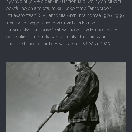
hyvinvointi ja vieraidenkin kunnioitus olivat hyvin pitkälti
pöytäliinojen ansiota, mikäli uskomme Tampereen
Pellavatehtaan (Oy Tampella Ab:n) mainontaa 1920-1930-
luvuilta. Kuvagalleriasta voi ihastella kuinka,
”ensiluokkainen rouva” kattaa ruokapöydän hohtavilla
pellavaliinoilla ”niin kauan kuin rakastaa miestään”.
Lähde: Mainostoimisto Erva-Latvala, #622 ja #623