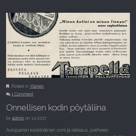
Posted in
Yleinen
1 Comment
Onnellisen kodin pöytäliina
by
admin
on
3.2.2017
Avioparien keskinäinen onni ja rakkaus, perheen