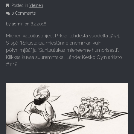
Posted in
Yleinen
0 Comments
by
admin
on
8.2.2018
Miehen valloitusohjeet Pirkka-lehdestä vuodelta 1954.
Siispä ”Rakastakaa miestänne enemmän kuin
pölynimijää” ja ”Suhtautukaa mieheenne humorisesti”.
Klikkaa kuvaa suuremmaksi. Lähde: Kesko Oy:n arkisto
#1118