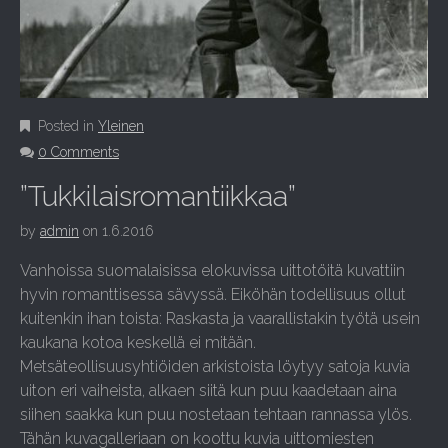
Posted in
Yleinen
0 Comments
”Tukkilaisromantiikkaa”
by
admin
on
1.6.2016
Vanhoissa suomalaisissa elokuvissa uittotöitä kuvattiin
hyvin romanttisessa sävyssä. Eiköhän todellisuus ollut
kuitenkin ihan toista: Raskasta ja vaarallistakin työtä usein
kaukana kotoa keskellä ei mitään.
Metsäteollisuusyhtiöiden arkistoista löytyy satoja kuvia
uiton eri vaiheista, alkaen siitä kun puu kaadetaan aina
siihen saakka kun puu nostetaan tehtaan rannassa ylös.
Tähän kuvagalleriaan on koottu kuvia uittomiesten