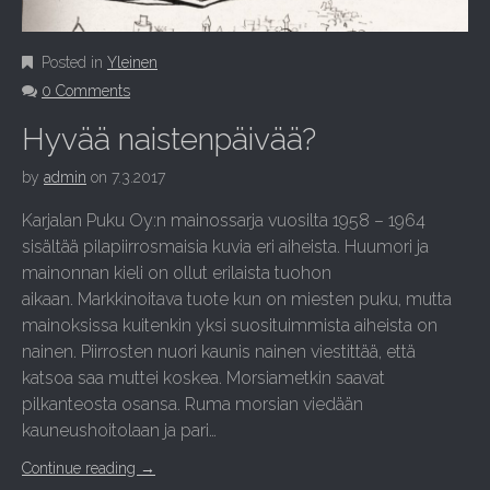
Posted in
Yleinen
0 Comments
Hyvää naistenpäivää?
by
admin
on
7.3.2017
Karjalan Puku Oy:n mainossarja vuosilta 1958 – 1964
sisältää pilapiirrosmaisia kuvia eri aiheista. Huumori ja
mainonnan kieli on ollut erilaista tuohon
aikaan. Markkinoitava tuote kun on miesten puku, mutta
mainoksissa kuitenkin yksi suosituimmista aiheista on
nainen. Piirrosten nuori kaunis nainen viestittää, että
katsoa saa muttei koskea. Morsiametkin saavat
pilkanteosta osansa. Ruma morsian viedään
kauneushoitolaan ja pari…
Continue reading
→