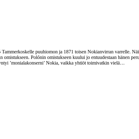
65 Tammerkoskelle puuhiomon ja 1871 toisen Nokianvirran varrelle. Näi
olónin omistukseen. Polónin omistukseen kuului jo entuudestaan hänen
yi ’monialakonserni’ Nokia, vaikka yhtiöt toimivatkin vielä…