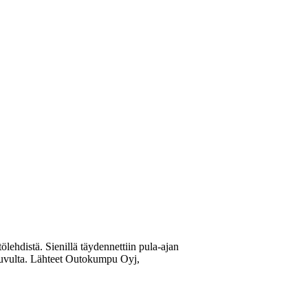
ölehdistä. Sienillä täydennettiin pula-ajan
0-luvulta. Lähteet Outokumpu Oyj,