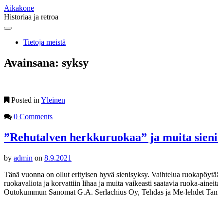
Aikakone
Historiaa ja retroa
Main
Skip
to
menu
Tietoja meistä
content
Avainsana:
syksy
Posted in
Yleinen
0 Comments
”Rehutalven herkkuruokaa” ja muita sieni
by
admin
on
8.9.2021
Tänä vuonna on ollut erityisen hyvä sienisyksy. Vaihtelua ruokapöytään 
ruokavaliota ja korvattiin lihaa ja muita vaikeasti saatavia ruoka-ai
Outokummun Sanomat G.A. Serlachius Oy, Tehdas ja Me-lehdet Tamp