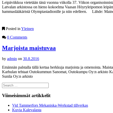
Leipäviikkoa vietetään tänä vuonna viikolla 37. Viikon organisoinnis
Latvalan arkistossa on hieno kokoelma Vaasan Höyryleipomon leipäma
hammaslääkäristä Olympiastadionille ja niin edelleen. Lähde: Main
Posted in
Yleinen
0 Comments
Marjoista maistuvaa
by
admin
on
30.8.2016
Emännän palstalla tällä kertaa herkkuja marjoista ja omenoista. Ma
Karhulan tehtaat Outokummun Sanomat, Outokumpu Oy:n arkisto Kauppa
Sunila Oy:n arkisto
Search
for:
Viimeisimmät artikkelit
Vid Tammerfors Mekaniska-Werkstad tillverkas
Kuvia Kalevalasta