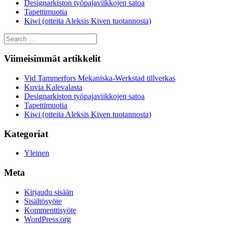
Designarkiston työpajaviikkojen satoa
Tapettimuotia
Kiwi (otteita Aleksis Kiven tuotannosta)
Search
for:
Viimeisimmät artikkelit
Vid Tammerfors Mekaniska-Werkstad tillverkas
Kuvia Kalevalasta
Designarkiston työpajaviikkojen satoa
Tapettimuotia
Kiwi (otteita Aleksis Kiven tuotannosta)
Kategoriat
Yleinen
Meta
Kirjaudu sisään
Sisältösyöte
Kommenttisyöte
WordPress.org