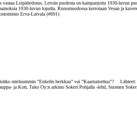
ta vastaa Leipätiedotus. Leivän puolesta on kampanjoitu 1930-luvun puo
inoksia 1930-luvun lopulta. Runomuodossa kerrotaan Vesan ja kavereid
ostoimisto Erva-Latvala (#691)
istaisitko mieluummin ”Enkelin herkkua” vai ”Kaarnatorttua”? Lähteet
- ja Koti, Tuko Oy:n arkisto Sokeri Pohjalla -lehti, Suomen Sokeri O