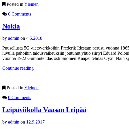
Posted in
Yleinen
0 Comments
Nokia
by
admin
on
4.5.2018
Puusellusta 5G -tietoverkkoihin Frederik Idestam perusti vuonna 18
luvulla pahoihin talousvaikeuksiin joutunut yhtiö siirtyi Eduard P
vuonna 1922 Gummitehdas osti Suomen Kaapelitehdas Oy:n. Näin synt
Continue reading
→
Posted in
Yleinen
0 Comments
Leipäviikolla Vaasan Leipää
by
admin
on
12.9.2017