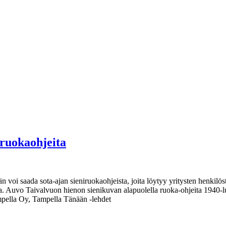
ruokaohjeita
voi saada sota-ajan sieniruokaohjeista, joita löytyy yritysten henkilöst
neita. Auvo Taivalvuon hienon sienikuvan alapuolella ruoka-ohjeita 194
ella Oy, Tampella Tänään -lehdet