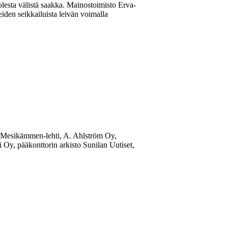
lesta välistä saakka. Mainostoimisto Erva-
en seikkailuista leivän voimalla
: Mesikämmen-lehti, A. Ahlström Oy,
y, pääkonttorin arkisto Sunilan Uutiset,