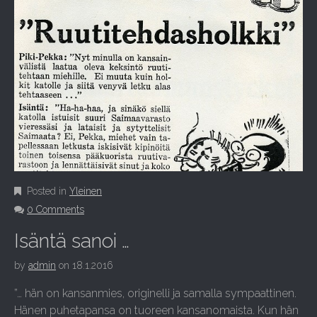
Posted in
Yleinen
0 Comments
Isäntä sanoi …
by
admin
on
18.1.2016
”… hän on kansanmies, originelli ja samalla sympaattinen.
Hänen puhetapansa on tuoreen kansanomaista. Kun hän