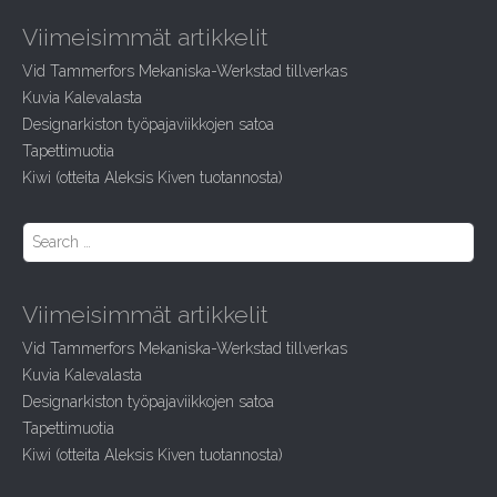
r
Viimeisimmät artikkelit
c
h
Vid Tammerfors Mekaniska-Werkstad tillverkas
f
Kuvia Kalevalasta
o
r
Designarkiston työpajaviikkojen satoa
:
Tapettimuotia
Kiwi (otteita Aleksis Kiven tuotannosta)
S
e
a
r
Viimeisimmät artikkelit
c
h
Vid Tammerfors Mekaniska-Werkstad tillverkas
f
Kuvia Kalevalasta
o
r
Designarkiston työpajaviikkojen satoa
:
Tapettimuotia
Kiwi (otteita Aleksis Kiven tuotannosta)