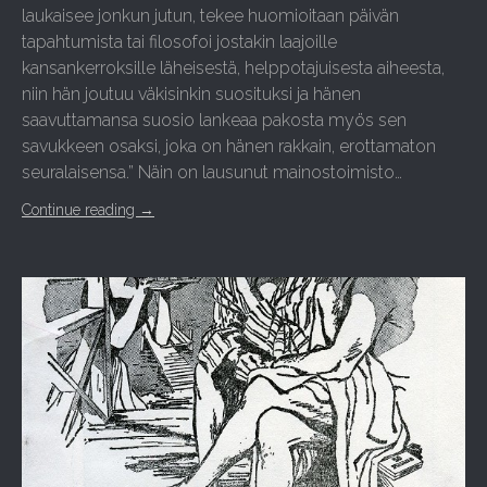
laukaisee jonkun jutun, tekee huomioitaan päivän
tapahtumista tai filosofoi jostakin laajoille
kansankerroksille läheisestä, helppotajuisesta aiheesta,
niin hän joutuu väkisinkin suosituksi ja hänen
saavuttamansa suosio lankeaa pakosta myös sen
savukkeen osaksi, joka on hänen rakkain, erottamaton
seuralaisensa.” Näin on lausunut mainostoimisto…
Continue reading
→