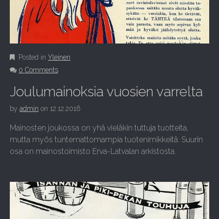
Posted in
Yleinen
0 Comments
Joulumainoksia vuosien varrelta
by
admin
on
12.12.2016
Mainosten joukossa on yhä vieläkin tuttuja tuotteita,
mutta myös tuntemattomampia tuotenimikkeitä. Suurin
osa on mainostoimisto Erva-Latvalan arkistosta.