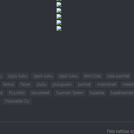
u
1930-luku
1940-luku
1950-luku
Ami Cola
cola-juomat
farkut
Fazer
joulu
joulupukki
juomat
mainokset
makei
ut
Pyynikki
savukkeet
Suomen Sokeri
tupakka
tupakkamain
Yleisradio Oy
Pata kattilaa 