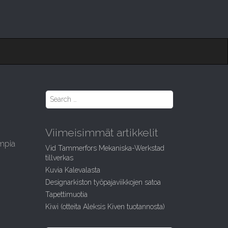
S
e
a
r
Viimeisimmät artikkelit
c
h
ampia
Vid Tammerfors Mekaniska-Werkstad
f
tillverkas
o
Kuvia Kalevalasta
r
:
Designarkiston työpajaviikkojen satoa
Tapettimuotia
Kiwi (otteita Aleksis Kiven tuotannosta)