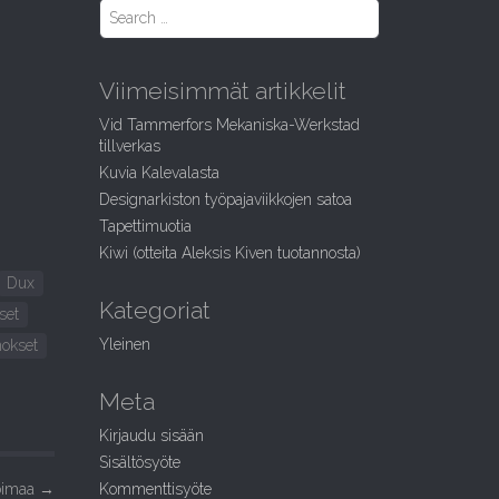
S
e
a
r
Viimeisimmät artikkelit
c
h
Vid Tammerfors Mekaniska-Werkstad
f
tillverkas
o
Kuvia Kalevalasta
r
:
Designarkiston työpajaviikkojen satoa
Tapettimuotia
Kiwi (otteita Aleksis Kiven tuotannosta)
Dux
Kategoriat
set
Yleinen
okset
Meta
Kirjaudu sisään
Sisältösyöte
soimaa
→
Kommenttisyöte