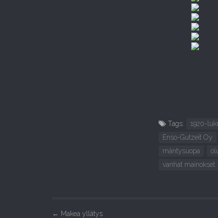
Tags:
1920-luk
Enso-Gutzeit Oy
mäntysuopa
ol
vanhat mainokset
P
←
Makea yllätys