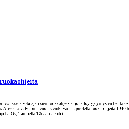
ruokaohjeita
voi saada sota-ajan sieniruokaohjeista, joita löytyy yritysten henkilöst
neita. Auvo Taivalvuon hienon sienikuvan alapuolella ruoka-ohjeita 194
ella Oy, Tampella Tänään -lehdet