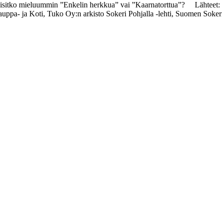
istaisitko mieluummin ”Enkelin herkkua” vai ”Kaarnatorttua”? Lähteet
- ja Koti, Tuko Oy:n arkisto Sokeri Pohjalla -lehti, Suomen Sokeri O