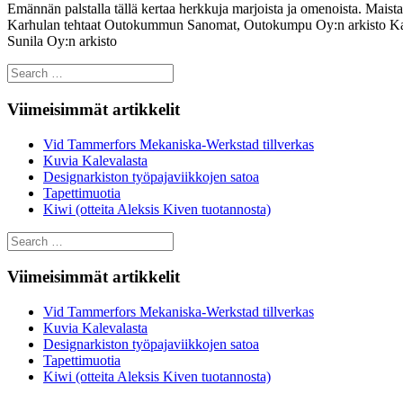
Emännän palstalla tällä kertaa herkkuja marjoista ja omenoista. Ma
Karhulan tehtaat Outokummun Sanomat, Outokumpu Oy:n arkisto Kauppa
Sunila Oy:n arkisto
Search
for:
Viimeisimmät artikkelit
Vid Tammerfors Mekaniska-Werkstad tillverkas
Kuvia Kalevalasta
Designarkiston työpajaviikkojen satoa
Tapettimuotia
Kiwi (otteita Aleksis Kiven tuotannosta)
Search
for:
Viimeisimmät artikkelit
Vid Tammerfors Mekaniska-Werkstad tillverkas
Kuvia Kalevalasta
Designarkiston työpajaviikkojen satoa
Tapettimuotia
Kiwi (otteita Aleksis Kiven tuotannosta)