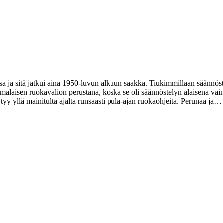
a ja sitä jatkui aina 1950-luvun alkuun saakka. Tiukimmillaan säännöst
uomalaisen ruokavalion perustana, koska se oli säännöstelyn alaisena vai
yllä mainitulta ajalta runsaasti pula-ajan ruokaohjeita. Perunaa ja…