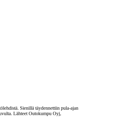
ölehdistä. Sienillä täydennettiin pula-ajan
0-luvulta. Lähteet Outokumpu Oyj,