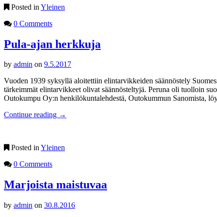
Posted in
Yleinen
0 Comments
Pula-ajan herkkuja
by
admin
on
9.5.2017
Vuoden 1939 syksyllä aloitettiin elintarvikkeiden säännöstely Suomess
tärkeimmät elintarvikkeet olivat säännösteltyjä. Peruna oli tuolloin s
Outokumpu Oy:n henkilökuntalehdestä, Outokummun Sanomista, löytyy 
Continue reading
→
Posted in
Yleinen
0 Comments
Marjoista maistuvaa
by
admin
on
30.8.2016