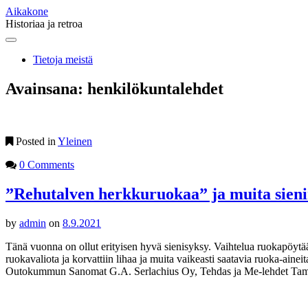
Aikakone
Historiaa ja retroa
Main
Skip
to
menu
Tietoja meistä
content
Avainsana:
henkilökuntalehdet
Posted in
Yleinen
0 Comments
”Rehutalven herkkuruokaa” ja muita sieni
by
admin
on
8.9.2021
Tänä vuonna on ollut erityisen hyvä sienisyksy. Vaihtelua ruokapöytään 
ruokavaliota ja korvattiin lihaa ja muita vaikeasti saatavia ruoka-ai
Outokummun Sanomat G.A. Serlachius Oy, Tehdas ja Me-lehdet Tamp