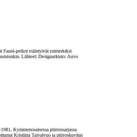
 Fauni-peikot esiintyivät esimerkiksi
puistonkin. Lähteet: Designarkisto: Auvo
0—1981. Kymmenosaisessa piirrossarjassa
ittanut Kristiina Taivalvuo ja piirroskuvitus