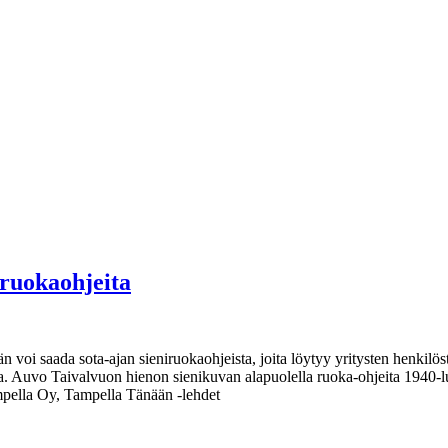
ruokaohjeita
voi saada sota-ajan sieniruokaohjeista, joita löytyy yritysten henkilöst
neita. Auvo Taivalvuon hienon sienikuvan alapuolella ruoka-ohjeita 194
ella Oy, Tampella Tänään -lehdet