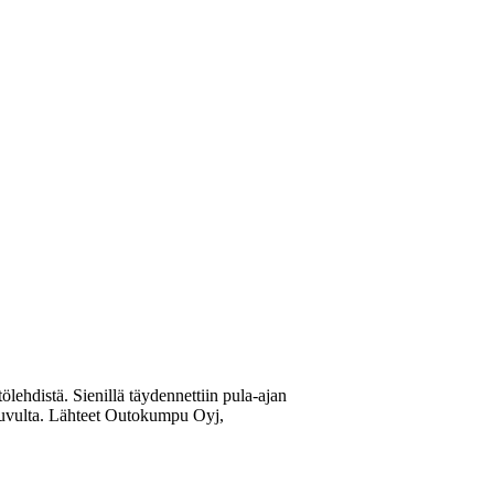
ölehdistä. Sienillä täydennettiin pula-ajan
0-luvulta. Lähteet Outokumpu Oyj,