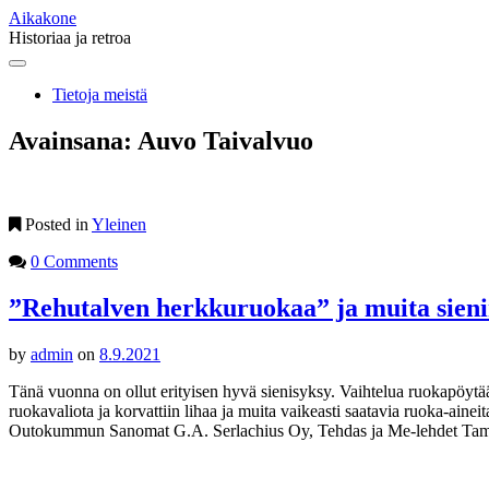
Aikakone
Historiaa ja retroa
Main
Skip
to
menu
Tietoja meistä
content
Avainsana:
Auvo Taivalvuo
Posted in
Yleinen
0 Comments
”Rehutalven herkkuruokaa” ja muita sieni
by
admin
on
8.9.2021
Tänä vuonna on ollut erityisen hyvä sienisyksy. Vaihtelua ruokapöytään 
ruokavaliota ja korvattiin lihaa ja muita vaikeasti saatavia ruoka-ai
Outokummun Sanomat G.A. Serlachius Oy, Tehdas ja Me-lehdet Tamp