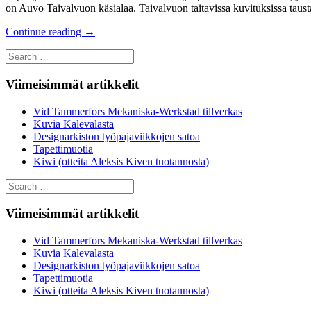
on Auvo Taivalvuon käsialaa. Taivalvuon taitavissa kuvituksissa taust
Continue reading
→
Search
for:
Viimeisimmät artikkelit
Vid Tammerfors Mekaniska-Werkstad tillverkas
Kuvia Kalevalasta
Designarkiston työpajaviikkojen satoa
Tapettimuotia
Kiwi (otteita Aleksis Kiven tuotannosta)
Search
for:
Viimeisimmät artikkelit
Vid Tammerfors Mekaniska-Werkstad tillverkas
Kuvia Kalevalasta
Designarkiston työpajaviikkojen satoa
Tapettimuotia
Kiwi (otteita Aleksis Kiven tuotannosta)