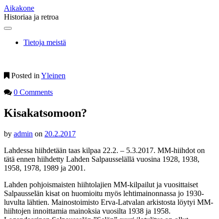
Aikakone
Historiaa ja retroa
Main
Skip
to
menu
Tietoja meistä
content
Posted in
Yleinen
0 Comments
Kisakatsomoon?
by
admin
on
20.2.2017
Lahdessa hiihdetään taas kilpaa 22.2. – 5.3.2017. MM-hiihdot on
tätä ennen hiihdetty Lahden Salpausselällä vuosina 1928, 1938,
1958, 1978, 1989 ja 2001.
Lahden pohjoismaisten hiihtolajien MM-kilpailut ja vuosittaiset
Salpausselän kisat on huomioitu myös lehtimainonnassa jo 1930-
luvulta lähtien. Mainostoimisto Erva-Latvalan arkistosta löytyi MM-
hiihtojen innoittamia mainoksia vuosilta 1938 ja 1958.