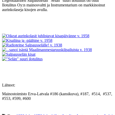
Legendaarinen Salpausselän ”Selän” suuri ilotulitus on ollut
Ilotulitus Oy:n mainosvaltti ja Instrumentarium on markkinoinut
aurinkolaseja kisojen avulla.
Lähteet:
Mainostoimisto Erva-Latvala #186 (kansikuva), #187, #514, #537,
#553, #599, #600