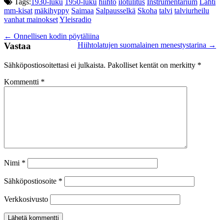
Tags:
1930-luku
1950-luku
hiihto
ilotulitus
Instrumentarium
Lahti
mm-kisat
mäkihyppy
Saimaa
Salpausselkä
Skoha
talvi
talviurheilu
vanhat mainokset
Yleisradio
Post
←
Onnellisen kodin pöytäliina
Vastaa
Hiihtolatujen suomalainen menestystarina
→
navigation
Sähköpostiosoitettasi ei julkaista.
Pakolliset kentät on merkitty
*
Kommentti
*
Nimi
*
Sähköpostiosoite
*
Verkkosivusto