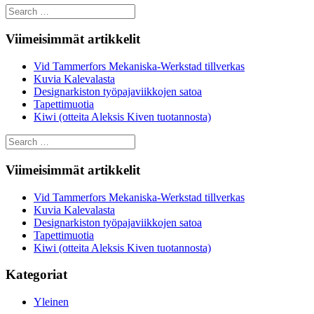
Search
for:
Viimeisimmät artikkelit
Vid Tammerfors Mekaniska-Werkstad tillverkas
Kuvia Kalevalasta
Designarkiston työpajaviikkojen satoa
Tapettimuotia
Kiwi (otteita Aleksis Kiven tuotannosta)
Search
for:
Viimeisimmät artikkelit
Vid Tammerfors Mekaniska-Werkstad tillverkas
Kuvia Kalevalasta
Designarkiston työpajaviikkojen satoa
Tapettimuotia
Kiwi (otteita Aleksis Kiven tuotannosta)
Kategoriat
Yleinen