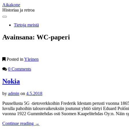
Aikakone
Historiaa ja retroa
Main
Skip
to
menu
Tietoja meistä
content
Avainsana:
WC-paperi
Posted in
Yleinen
0 Comments
Nokia
by
admin
on
4.5.2018
Puusellusta 5G -tietoverkkoihin Frederik Idestam perusti vuonna 18
luvulla pahoihin talousvaikeuksiin joutunut yhtiö siirtyi Eduard P
vuonna 1922 Gummitehdas osti Suomen Kaapelitehdas Oy:n. Näin synt
Continue reading
→