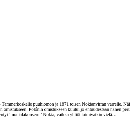
65 Tammerkoskelle puuhiomon ja 1871 toisen Nokianvirran varrelle. Näi
olónin omistukseen. Polónin omistukseen kuului jo entuudestaan hänen
yi ’monialakonserni’ Nokia, vaikka yhtiöt toimivatkin vielä…