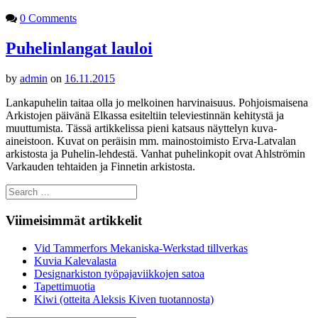
0 Comments
Puhelinlangat lauloi
by
admin
on
16.11.2015
Lankapuhelin taitaa olla jo melkoinen harvinaisuus. Pohjoismaisena
Arkistojen päivänä Elkassa esiteltiin televiestinnän kehitystä ja
muuttumista. Tässä artikkelissa pieni katsaus näyttelyn kuva-
aineistoon. Kuvat on peräisin mm. mainostoimisto Erva-Latvalan
arkistosta ja Puhelin-lehdestä. Vanhat puhelinkopit ovat Ahlströmin
Varkauden tehtaiden ja Finnetin arkistosta.
Search
for:
Viimeisimmät artikkelit
Vid Tammerfors Mekaniska-Werkstad tillverkas
Kuvia Kalevalasta
Designarkiston työpajaviikkojen satoa
Tapettimuotia
Kiwi (otteita Aleksis Kiven tuotannosta)