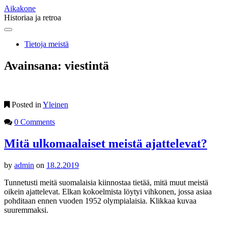
Aikakone
Historiaa ja retroa
Main
Skip
to
menu
Tietoja meistä
content
Avainsana:
viestintä
Posted in
Yleinen
0 Comments
Mitä ulkomaalaiset meistä ajattelevat?
by
admin
on
18.2.2019
Tunnetusti meitä suomalaisia kiinnostaa tietää, mitä muut meistä
oikein ajattelevat. Elkan kokoelmista löytyi vihkonen, jossa asiaa
pohditaan ennen vuoden 1952 olympialaisia. Klikkaa kuvaa
suuremmaksi.