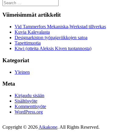
Search
for:
Viimeisimmät artikkelit
Vid Tammerfors Mekaniska-Werkstad tillverkas
Kuvia Kalevalasta
Designarkiston työpajaviikkojen satoa
Tapettimuotia
Kiwi (otteita Aleksis Kiven tuotannosta)
Kategoriat
Yleinen
Meta
Kirjaudu sisään
Sisältösyöte
Kommenttisyöte
WordPress.org
Copyright © 2026
Aikakone
. All Rights Reserved.