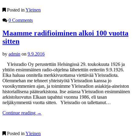
Posted in
Yleinen
0 Comments
Maamme radifioiminen alkoi 100 vuotta
sitten
by
admin
on
9.9.2016
Yleisradio Oy perustettiin Helsingissä 29. toukokuuta 1926 ja
yhtiön ensimmäinen radio-ohjelma lähetettiin eetteriin 9.9.1926.
Elka haluaa onnitella merkkivuottansa viettävää Yleisradiota.
Olemmehan me tehneet yhteistyötä Yleisradion kanssa jo
vuosikymmenien ajan, ja toimimme Yleisradion asiakirja-aineiston
historiallisena päätearkistona. Itse asiassa Yleisradion ensimmäinen
arkistoluovutus Elkaan tapahtui vuonna 1986, eli tasan
neljäkymmentä vuotta sitten. Yleisradio on tallettanut…
Continue reading
→
Posted in
Yleinen