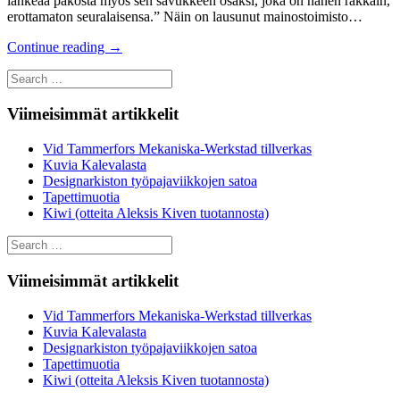
lankeaa pakosta myös sen savukkeen osaksi, joka on hänen rakkain,
erottamaton seuralaisensa.” Näin on lausunut mainostoimisto…
Continue reading
→
Search
for:
Viimeisimmät artikkelit
Vid Tammerfors Mekaniska-Werkstad tillverkas
Kuvia Kalevalasta
Designarkiston työpajaviikkojen satoa
Tapettimuotia
Kiwi (otteita Aleksis Kiven tuotannosta)
Search
for:
Viimeisimmät artikkelit
Vid Tammerfors Mekaniska-Werkstad tillverkas
Kuvia Kalevalasta
Designarkiston työpajaviikkojen satoa
Tapettimuotia
Kiwi (otteita Aleksis Kiven tuotannosta)