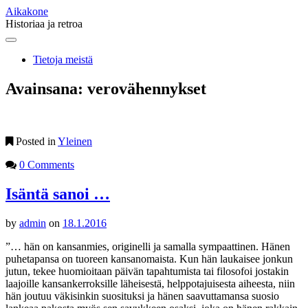
Aikakone
Historiaa ja retroa
Main
Skip
to
menu
Tietoja meistä
content
Avainsana:
verovähennykset
Posted in
Yleinen
0 Comments
Isäntä sanoi …
by
admin
on
18.1.2016
”… hän on kansanmies, originelli ja samalla sympaattinen. Hänen
puhetapansa on tuoreen kansanomaista. Kun hän laukaisee jonkun
jutun, tekee huomioitaan päivän tapahtumista tai filosofoi jostakin
laajoille kansankerroksille läheisestä, helppotajuisesta aiheesta, niin
hän joutuu väkisinkin suosituksi ja hänen saavuttamansa suosio