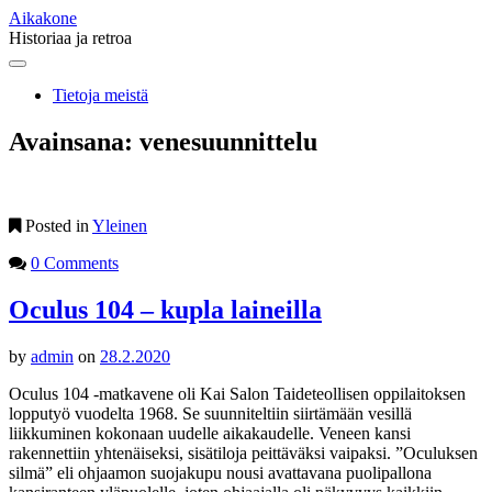
Aikakone
Historiaa ja retroa
Main
Skip
to
menu
Tietoja meistä
content
Avainsana:
venesuunnittelu
Posted in
Yleinen
0 Comments
Oculus 104 – kupla laineilla
by
admin
on
28.2.2020
Oculus 104 -matkavene oli Kai Salon Taideteollisen oppilaitoksen
lopputyö vuodelta 1968. Se suunniteltiin siirtämään vesillä
liikkuminen kokonaan uudelle aikakaudelle. Veneen kansi
rakennettiin yhtenäiseksi, sisätiloja peittäväksi vaipaksi. ”Oculuksen
silmä” eli ohjaamon suojakupu nousi avattavana puolipallona