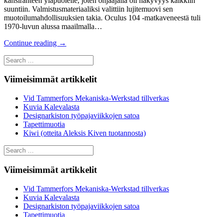
kansiranteen yläpuolelle, joten ohjaajalla oli näkyvyys kaikkiin
suuntiin. Valmistusmateriaaliksi valittiin lujitemuovi sen
muotoilumahdollisuuksien takia. Oculus 104 -matkaveneestä tuli
1970-luvun alussa maailmalla…
Continue reading
→
Search
for:
Viimeisimmät artikkelit
Vid Tammerfors Mekaniska-Werkstad tillverkas
Kuvia Kalevalasta
Designarkiston työpajaviikkojen satoa
Tapettimuotia
Kiwi (otteita Aleksis Kiven tuotannosta)
Search
for:
Viimeisimmät artikkelit
Vid Tammerfors Mekaniska-Werkstad tillverkas
Kuvia Kalevalasta
Designarkiston työpajaviikkojen satoa
Tapettimuotia