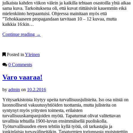
julkaista kahden viikon välein ja kaikilla tehtaan osastoilla yhtä aikaa
sama kuva. Tarkoituksena oli, että kuvat riittäisivät kauemmin eikä
mielenkiinto herpaantuisi. Ohjeessa mainitaan myös että
”Tehokkaaseen propagandaan tarvitaan 10 – 12 kuvaa, mutta
kaikkia 16:kin…
Continue reading
→
Posted in
Yleinen
0 Comments
Varo vaaraa!
by
admin
on
10.2.2016
Yritysarkistoista löytyy upeita turvallisuusjulisteita. Iso osa niistä on
luonnollisesti vakuutusyhtiöiden tuottamia, mutta julisteita on
syntynyt myös yritysten toimesta, erilaisten
turvallisuuskampanjoiden myötä. Tapaturmat olivat valitettavan
tavallisia tehtailla 1900-luvun ensimmäisellä puoliskolla.
Työturvallisuuden eteen tehtiin kyllä työtä, oli tarkastajia ja
jonkinlaisia turvavälineitäkin. Tapaturmien torjunnasta muistutettiin