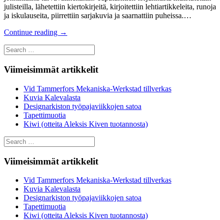
julisteilla, lähetettiin kiertokirjeitä, kirjoitettiin lehtiartikkeleita, runoja
ja iskulauseita, piirrettiin sarjakuvia ja saarnattiin puheissa.…
Continue reading
→
Search
for:
Viimeisimmät artikkelit
Vid Tammerfors Mekaniska-Werkstad tillverkas
Kuvia Kalevalasta
Designarkiston työpajaviikkojen satoa
Tapettimuotia
Kiwi (otteita Aleksis Kiven tuotannosta)
Search
for:
Viimeisimmät artikkelit
Vid Tammerfors Mekaniska-Werkstad tillverkas
Kuvia Kalevalasta
Designarkiston työpajaviikkojen satoa
Tapettimuotia
Kiwi (otteita Aleksis Kiven tuotannosta)