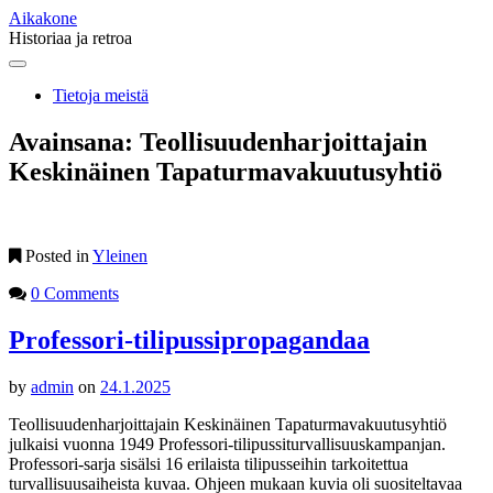
Aikakone
Historiaa ja retroa
Main
Skip
to
menu
Tietoja meistä
content
Avainsana:
Teollisuudenharjoittajain
Keskinäinen Tapaturmavakuutusyhtiö
Posted in
Yleinen
0 Comments
Professori-tilipussipropagandaa
by
admin
on
24.1.2025
Teollisuudenharjoittajain Keskinäinen Tapaturmavakuutusyhtiö
julkaisi vuonna 1949 Professori-tilipussiturvallisuuskampanjan.
Professori-sarja sisälsi 16 erilaista tilipusseihin tarkoitettua
turvallisuusaiheista kuvaa. Ohjeen mukaan kuvia oli suositeltavaa