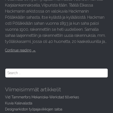
Karjalankannaksella, Viipurista itään. Täällä Elkassa
Hackmanin arkistossa on valokuvia Hackmanin
Pölläkkälän sahasta, itse kylästä ja kyläläisistä. Hackman
osti Pölläkkälän sahan vuonna 1893 ja kun saha paloi
vuonna 1900, rakennettiin se heti uudelleen. Samalla
sahaa laajennettiin ja rakennettiin uusia rakennuksia, mm.
työläiskasarmi, jossa oli 40 huonetta, 20 kaakeliuunilla ja…
Continue reading
→
S
e
a
r
Viimeisimmät artikkelit
c
h
Vid Tammerfors Mekaniska-Werkstad tillverkas
f
Kuvia Kalevalasta
o
r
Designarkiston työpajaviikkojen satoa