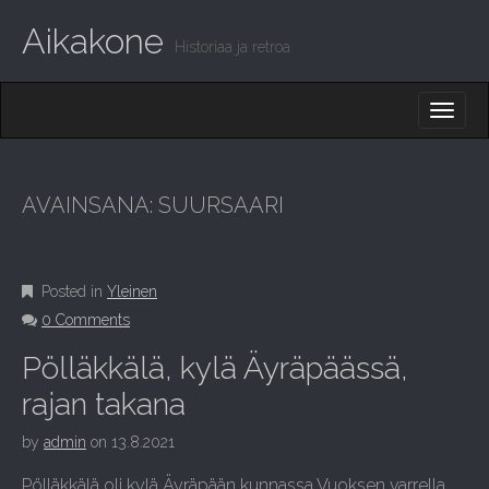
Aikakone
Historiaa ja retroa
M
S
K
A
I
I
P
T
N
O
AVAINSANA:
SUURSAARI
M
C
O
E
N
N
T
Posted in
Yleinen
E
U
N
0 Comments
T
Pölläkkälä, kylä Äyräpäässä,
rajan takana
by
admin
on
13.8.2021
Pölläkkälä oli kylä Äyräpään kunnassa Vuoksen varrella