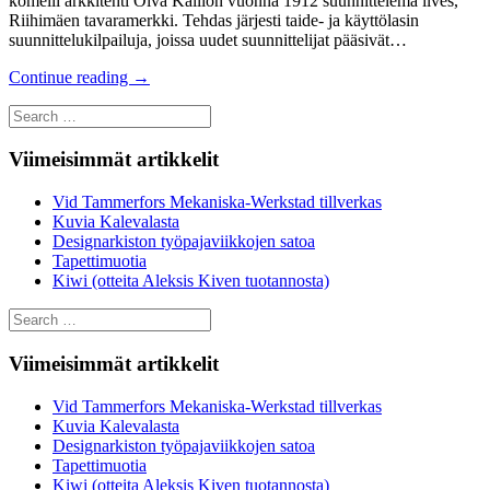
komeili arkkitehti Oiva Kallion vuonna 1912 suunnittelema ilves,
Riihimäen tavaramerkki. Tehdas järjesti taide- ja käyttölasin
suunnittelukilpailuja, joissa uudet suunnittelijat pääsivät…
Continue reading
→
Search
for:
Viimeisimmät artikkelit
Vid Tammerfors Mekaniska-Werkstad tillverkas
Kuvia Kalevalasta
Designarkiston työpajaviikkojen satoa
Tapettimuotia
Kiwi (otteita Aleksis Kiven tuotannosta)
Search
for:
Viimeisimmät artikkelit
Vid Tammerfors Mekaniska-Werkstad tillverkas
Kuvia Kalevalasta
Designarkiston työpajaviikkojen satoa
Tapettimuotia
Kiwi (otteita Aleksis Kiven tuotannosta)