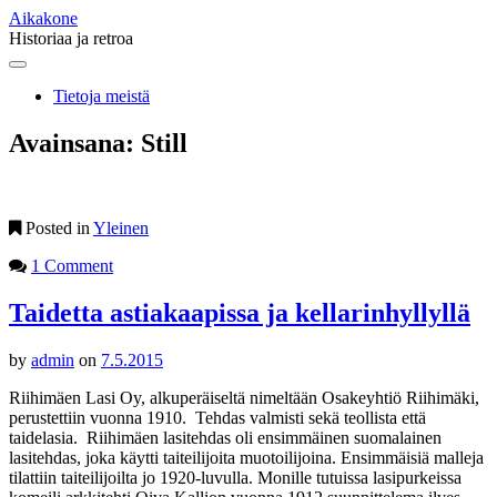
Aikakone
Historiaa ja retroa
Main
Skip
to
menu
Tietoja meistä
content
Avainsana:
Still
Posted in
Yleinen
1 Comment
Taidetta astiakaapissa ja kellarinhyllyllä
by
admin
on
7.5.2015
Riihimäen Lasi Oy, alkuperäiseltä nimeltään Osakeyhtiö Riihimäki,
perustettiin vuonna 1910. Tehdas valmisti sekä teollista että
taidelasia. Riihimäen lasitehdas oli ensimmäinen suomalainen
lasitehdas, joka käytti taiteilijoita muotoilijoina. Ensimmäisiä malleja
tilattiin taiteilijoilta jo 1920-luvulla. Monille tutuissa lasipurkeissa