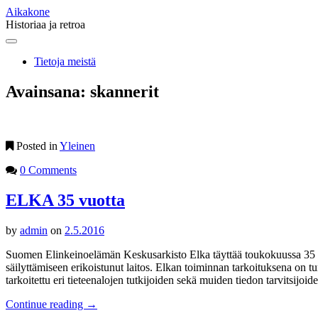
Aikakone
Historiaa ja retroa
Main
Skip
to
menu
Tietoja meistä
content
Avainsana:
skannerit
Posted in
Yleinen
0 Comments
ELKA 35 vuotta
by
admin
on
2.5.2016
Suomen Elinkeinoelämän Keskusarkisto Elka täyttää toukokuussa 35 vuot
säilyttämiseen erikoistunut laitos. Elkan toiminnan tarkoituksena on t
tarkoitettu eri tieteenalojen tutkijoiden sekä muiden tiedon tarvitsijo
Continue reading
→