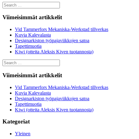
Search
for:
Viimeisimmät artikkelit
Vid Tammerfors Mekaniska-Werkstad tillverkas
Kuvia Kalevalasta
Designarkiston työpajaviikkojen satoa
Tapettimuotia
Kiwi (otteita Aleksis Kiven tuotannosta)
Search
for:
Viimeisimmät artikkelit
Vid Tammerfors Mekaniska-Werkstad tillverkas
Kuvia Kalevalasta
Designarkiston työpajaviikkojen satoa
Tapettimuotia
Kiwi (otteita Aleksis Kiven tuotannosta)
Kategoriat
Yleinen