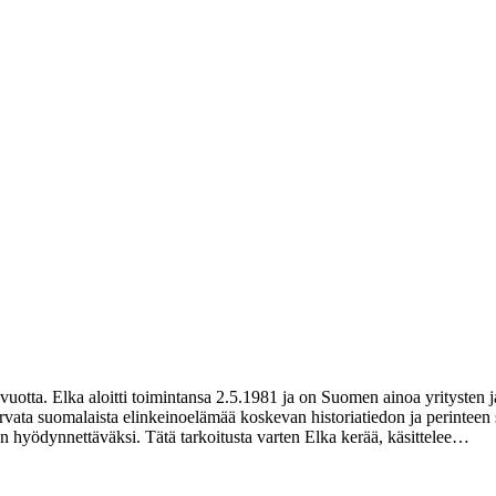
ta. Elka aloitti toimintansa 2.5.1981 ja on Suomen ainoa yritysten ja 
urvata suomalaista elinkeinoelämää koskevan historiatiedon ja perinteen
iden hyödynnettäväksi. Tätä tarkoitusta varten Elka kerää, käsittelee…