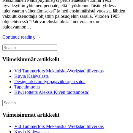
Keskinäinen Paloapuyhdistys) perustettaessa vuonna 1902
hyväksyttiin yhteinen periaate, että ”työskenneltäisiin yhdessä
tulenvaaran vähentämiseksi” ja heti ensimmäisistä vuosista lähtien
vakuutuksenottajia ohjattiin palosuojelun saralla. Vuoden 1905
ohjelehtisessä ”Palovarjeluslaitoksia” neuvotaan mm.
paloavannon…
Continue reading
→
Search
for:
Viimeisimmät artikkelit
Vid Tammerfors Mekaniska-Werkstad tillverkas
Kuvia Kalevalasta
Designarkiston työpajaviikkojen satoa
Tapettimuotia
Kiwi (otteita Aleksis Kiven tuotannosta)
Search
for:
Viimeisimmät artikkelit
Vid Tammerfors Mekaniska-Werkstad tillverkas
Kuvia Kalevalasta