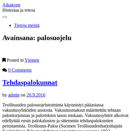
Aikakone
Historiaa ja retroa
Main
Skip
to
menu
Tietoja meistä
content
Avainsana:
palosuojelu
Posted in
Yleinen
0 Comments
Tehdaspalokunnat
by
admin
on
20.9.2016
Teollisuuden palosuojelutoiminta käynnistyi pääasiassa
vakuutusyhtiöiden ansiosta. Vakuutusmaksut määritettiin tehtaan
palontorjunnan ja paloriskien tason mukaan. Vakuutusyhtiöt alkoivat
edellyttää ensin palokaluston ja sittemmin tehdaspalokuntien
perustamista. Teollisuus-Paloa (Suomen Teollisuudenharjoittajain