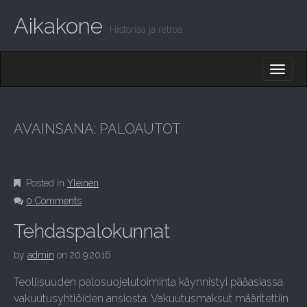
Aikakone
Historiaa ja retroa
M
S
K
A
I
I
P
T
N
O
AVAINSANA:
PALOAUTOT
M
C
O
E
N
N
T
Posted in
Yleinen
E
U
N
0 Comments
T
Tehdaspalokunnat
by
admin
on
20.9.2016
Teollisuuden palosuojelutoiminta käynnistyi pääasiassa
vakuutusyhtiöiden ansiosta. Vakuutusmaksut määritettiin