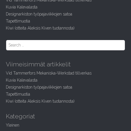
Vid Tammerfors Mekaniska-Werkstad tillverkas
f
Kuvia Kalevalasta
o
r
Designarkiston työpajaviikkojen satoa
:
Tapettimuotia
Kiwi (otteita Aleksis Kiven tuotannosta)
S
e
a
r
Viimeisimmät artikkelit
c
h
Vid Tammerfors Mekaniska-Werkstad tillverkas
f
Kuvia Kalevalasta
o
r
Designarkiston työpajaviikkojen satoa
:
Tapettimuotia
Kiwi (otteita Aleksis Kiven tuotannosta)
Kategoriat
Yleinen