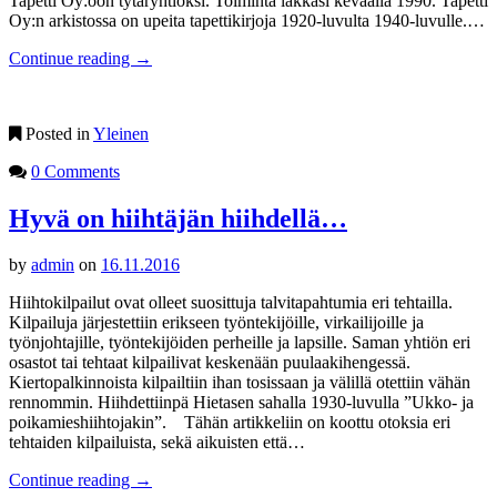
Tapetti Oy:öön tytäryhtiöksi. Toiminta lakkasi keväällä 1990. Tapetti
Oy:n arkistossa on upeita tapettikirjoja 1920-luvulta 1940-luvulle.…
Continue reading
→
Posted in
Yleinen
0 Comments
Hyvä on hiihtäjän hiihdellä…
by
admin
on
16.11.2016
Hiihtokilpailut ovat olleet suosittuja talvitapahtumia eri tehtailla.
Kilpailuja järjestettiin erikseen työntekijöille, virkailijoille ja
työnjohtajille, työntekijöiden perheille ja lapsille. Saman yhtiön eri
osastot tai tehtaat kilpailivat keskenään puulaakihengessä.
Kiertopalkinnoista kilpailtiin ihan tosissaan ja välillä otettiin vähän
rennommin. Hiihdettiinpä Hietasen sahalla 1930-luvulla ”Ukko- ja
poikamieshiihtojakin”. Tähän artikkeliin on koottu otoksia eri
tehtaiden kilpailuista, sekä aikuisten että…
Continue reading
→