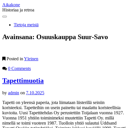
Aikakone
Historiaa ja retroa
Main
Skip
to
menu
Tietoja meistä
content
Avainsana:
Osuuskauppa Suur-Savo
Posted in
Yleinen
0 Comments
Tapettimuotia
by
admin
on
7.10.2025
Tapetti on yleensä paperia, jota liimataan liisterillä seiniin
koristeeksi. Tapetteihin on usein painettu tai maalattu koristeellisia
kuvioita. Uusi Tapettitehdas Oy perustettiin Toijalaan vuonna 1927.
Vuonna 1951 yhtiön toiminimeksi muutettiin Tapetti Oy. millä
nimellä se toimi vuoteen 1987. Tuolloin yhtiö sulautui Uddsand