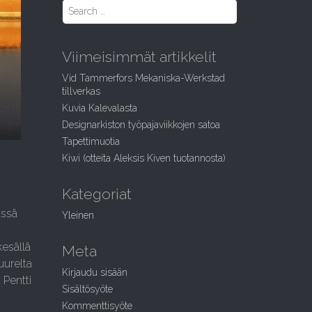
S
e
a
r
Viimeisimmät artikkelit
c
h
Vid Tammerfors Mekaniska-Werkstad
f
tillverkas
o
Kuvia Kalevalasta
r
:
Designarkiston työpajaviikkojen satoa
Tapettimuotia
Kiwi (otteita Aleksis Kiven tuotannosta)
Kategoriat
ässä
Yleinen
kesällä
Meta
uurelta
Kirjaudu sisään
 Pentti
Sisältösyöte
Kommenttisyöte