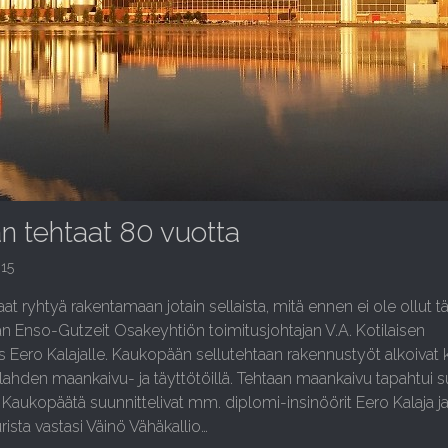
 tehtaat 80 vuotta
015
saat ryhtyä rakentamaan jotain sellaista, mitä ennen ei ole ollut t
an Enso-Gutzeit Osakeyhtiön toimitusjohtajan V.A. Kotilaisen
s Eero Kalajalle. Kaukopään sellutehtaan rakennustyöt alkoivat 
ahden maankaivu- ja täyttötöillä. Tehtaan maankaivu tapahtui s
Kaukopäätä suunnittelivat mm. diplomi-insinöörit Eero Kalaja ja
rista vastasi Väinö Vähäkallio…