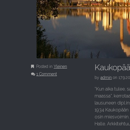
Kaukopään
Posted in
Yleinen
1 Comment
by
admin
on
17.9.2
”Kun aika tulee, 
maassa”, kerrota
lausuneen dipl.in
1934 Kaukopään l
osin miesvoimin. 
Halle. Arkkitehtuu