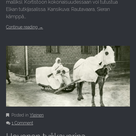
malliksi. Kortistoon kokonaisuudessaan voi tutustua
Elkan tutkijasalissa. Kansikuva: Rautavaara, Sieran
kämppä…
Continue reading
→
Posted in
Yleinen
1 Comment