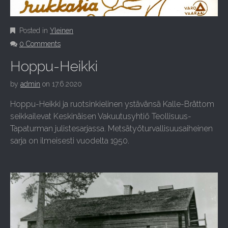
Posted in
Yleinen
0 Comments
Hoppu-Heikki
by
admin
on
17.6.2020
Hoppu-Heikki ja ruotsinkielinen ystävänsä Kalle-Bråttom
seikkailevat Keskinäisen Vakuutusyhtiö Teollisuus-
Tapaturman julistesarjassa. Metsätyöturvallisuusaiheinen
sarja on ilmeisesti vuodelta 1950.