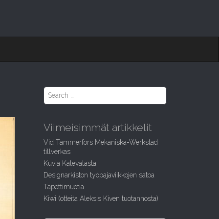
S
e
a
r
Viimeisimmät artikkelit
c
h
Vid Tammerfors Mekaniska-Werkstad
f
tillverkas
o
Kuvia Kalevalasta
r
:
Designarkiston työpajaviikkojen satoa
Tapettimuotia
Kiwi (otteita Aleksis Kiven tuotannosta)