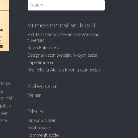
S
e
a
r
Viimeisimmät artikkelit
c
h
Vid Tammerfors Mekaniska-Werkstad
f
tillverkas
o
Kuvia Kalevalasta
r
:
Designarkiston työpajaviikkojen satoa
Tapettimuotia
Kiwi (otteita Aleksis Kiven tuotannosta)
delta
Kategoriat
le.
Yleinen
 silmä”
 joten
Meta
i sen
ussa
Kirjaudu sisään
Sisältösyöte
Kommenttisyöte