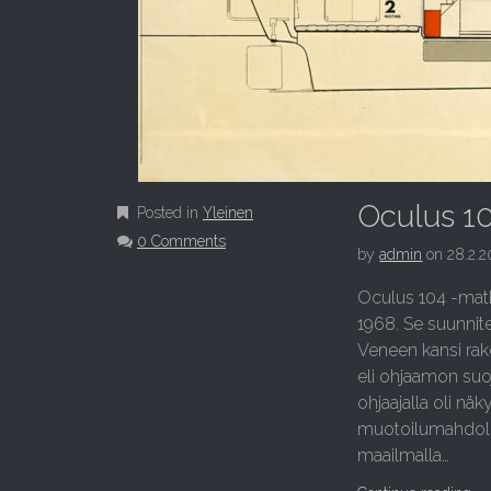
Oculus 10
Posted in
Yleinen
0 Comments
by
admin
on
28.2.
Oculus 104 -matk
1968. Se suunnite
Veneen kansi rake
eli ohjaamon suo
ohjaajalla oli näk
muotoilumahdolli
maailmalla…