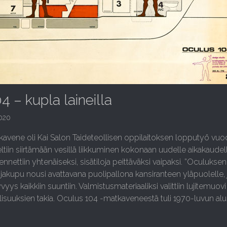
4 – kupla laineilla
2020
avene oli Kai Salon Taideteollisen oppilaitoksen lopputyö vuo
ltiin siirtämään vesillä liikkuminen kokonaan uudelle aikakaudel
nnettiin yhtenäiseksi, sisätiloja peittäväksi vaipaksi. ”Oculuksen
jakupu nousi avattavana puolipallona kansiranteen yläpuolelle,
yvyys kaikkiin suuntiin. Valmistusmateriaaliksi valittiin lujitemuov
suuksien takia. Oculus 104 -matkaveneestä tuli 1970-luvun al