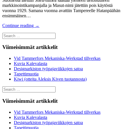
Suomessa alettiin Shell-nimeä saattaa yleiseen tietoisuuteen
markkinointikampanjalla ja Masut-nimi jätettiin pois käytöstä
vuonna 1929. Samana vuonna avattiin Tampereelle Hatanpäähän
ensimmäinen…
Continue reading
→
Search
for:
Viimeisimmät artikkelit
Vid Tammerfors Mekaniska-Werkstad tillverkas
Kuvia Kalevalasta
Designarkiston työpajaviikkojen satoa
Tapettimuotia
Kiwi (otteita Aleksis Kiven tuotannosta)
Search
for:
Viimeisimmät artikkelit
Vid Tammerfors Mekaniska-Werkstad tillverkas
Kuvia Kalevalasta
Designarkiston työpajaviikkojen satoa
Tapettimuotia