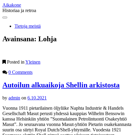
Aikakone
Historiaa ja retroa
Main
Skip
to
menu
Tietoja meistä
content
Avainsana:
Lohja
Posted in
Yleinen
0 Comments
Autoilun alkuaikoja Shellin arkistosta
by
admin
on
6.10.2021
Vuonna 1911 pietarilainen öljyliike Naphta Industrie & Handels
Gesellschaft Masut perusti yhdessä kauppias Wilhelm Bensowin
kanssa Helsinkiin yhtiön ”Suomalainen Petrolintuonti Osakeyhtiö
Masut”. Jo seuraavana vuonna Masut-yhtiön Pietarin osakekannasta
suurin osa siirtyi Royal Dutch/Shell-yhtymälle. Vuodesta 1921