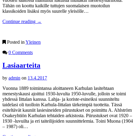
vuosien saatossa mahtunut lukuisia muitakin menestystarinoita.
Tähän on koottu kaikille tuttujen suomalaisen muotoilun
klassikoiden lisäksi myös suurelle yleisölle…
Continue reading
→
Posted in
Yleinen
0 Comments
Lasiaarteita
by
admin
on
13.4.2017
Vuonna 1889 toimintansa aloittaneen Karhulan lasitehtaan
menestyskausi ajoittui 1930-luvulta 1950-luvulle, jolloin se toimi
yhdessä Iittalan kanssa. Lahja- ja koriste-esineiksi suunniteltu
taidelasi oli tuolloin Karhula-Iittalan tärkeimpiä tuotteita. Tässä
esiteltävät kauniit lasiesineiden piirustukset on poimittu A. Ahlström
Osakeyhtiön Karhulan tehtaiden arkistosta. Piirustukset ovat 1920 –
1930 -luvuilta ja eri taiteilijoiden suunnittelemia. Toini Muona (1904
– 1987) oli…