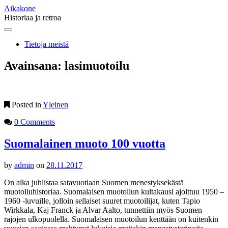
Aikakone
Historiaa ja retroa
Main
Skip
to
menu
Tietoja meistä
content
Avainsana:
lasimuotoilu
Posted in
Yleinen
0 Comments
Suomalainen muoto 100 vuotta
by
admin
on
28.11.2017
On aika juhlistaa satavuotiaan Suomen menestyksekästä
muotoiluhistoriaa. Suomalaisen muotoilun kultakausi ajoittuu 1950 –
1960 -luvuille, jolloin sellaiset suuret muotoilijat, kuten Tapio
Wirkkala, Kaj Franck ja Alvar Aalto, tunnettiin myös Suomen
rajojen ulkopuolella. Suomalaisen muotoilun kenttään on kuitenkin