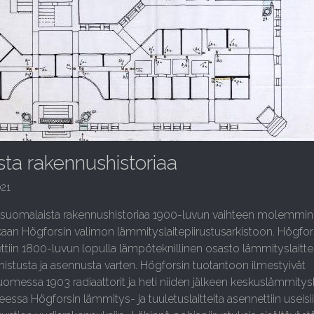
ta rakennushistoriaa
021
suomalaista rakennushistoriaa 1900-luvun vaihteen molemmin
lkaan Högforsin valimon lämmityslaitepiirustusarkistoon. Högfor
ttiin 1800-luvun lopulla lämpöteknillinen osasto lämmityslaitt
mistusta ja asennusta varten. Högforsin tuotantoon ilmestyivät
messa 1903 radiaattorit ja heti niiden jälkeen keskuslämmityska
essa Högforsin lämmitys- ja tuuletuslaitteita asennettiin useisi