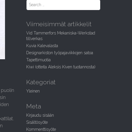
S
e
a
r
Viimeisimmät artikkelit
c
h
Vid Tammerfors Mekaniska-Werkstad
f
tillverkas
o
Kuvia Kalevalasta
r
:
Designarkiston työpajaviikkojen satoa
Tapettimuotia
Kiwi (otteita Aleksis Kiven tuotannosta)
Kategoriat
 puolin
Yleinen
sin
eiden
Meta
Kirjaudu sisään
ttilat.
Sisältösyöte
in
Kommenttisyöte