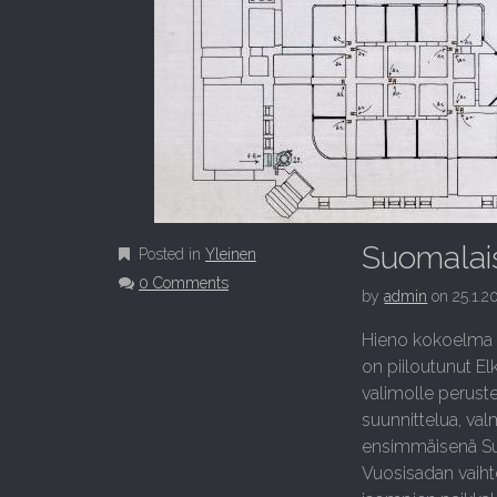
Suomalais
Posted in
Yleinen
0 Comments
by
admin
on
25.1.2
Hieno kokoelma 
on piiloutunut E
valimolle peruste
suunnittelua, val
ensimmäisenä Suo
Vuosisadan vaihte