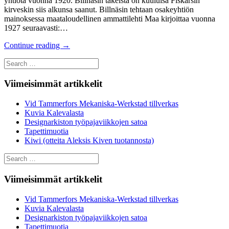
yhtiötä vuonna 1920. Billnäsin takeista on kuuluisa Fiskarsin
kirveskin siis alkunsa saanut. Billnäsin tehtaan osakeyhtiön
mainoksessa maataloudellinen ammattilehti Maa kirjoittaa vuonna
1927 seuraavasti:…
Continue reading
→
Search
for:
Viimeisimmät artikkelit
Vid Tammerfors Mekaniska-Werkstad tillverkas
Kuvia Kalevalasta
Designarkiston työpajaviikkojen satoa
Tapettimuotia
Kiwi (otteita Aleksis Kiven tuotannosta)
Search
for:
Viimeisimmät artikkelit
Vid Tammerfors Mekaniska-Werkstad tillverkas
Kuvia Kalevalasta
Designarkiston työpajaviikkojen satoa
Tapettimuotia