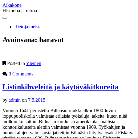
Aikakone
Historiaa ja retroa
Main
Skip
to
menu
Tietoja meistä
content
Avainsana:
haravat
Posted in
Yleinen
0 Comments
Listinkihveleitä ja käytäväkitkureita
by
admin
on
7.5.2015
Vuonna 1641 perustettu Billnäsin ruukki alkoi 1800-luvun
loppupuoliskolla valmistaa erilaisia työkaluja, takeita, kuten niitä
tuolloin kutsuttiin. Billnäsin kuuluisia amerikkalaismallisia
konttorikalusteita alettiin valmistaa vuonna 1909. Työkalujen ja
huonekalujen valmistusta jatkettiin Billnäsin liityttyä osaksi Fiskars-