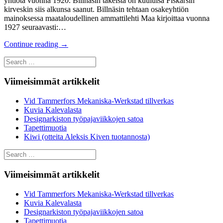
yhtiötä vuonna 1920. Billnäsin takeista on kuuluisa Fiskarsin
kirveskin siis alkunsa saanut. Billnäsin tehtaan osakeyhtiön
mainoksessa maataloudellinen ammattilehti Maa kirjoittaa vuonna
1927 seuraavasti:…
Continue reading
→
Search
for:
Viimeisimmät artikkelit
Vid Tammerfors Mekaniska-Werkstad tillverkas
Kuvia Kalevalasta
Designarkiston työpajaviikkojen satoa
Tapettimuotia
Kiwi (otteita Aleksis Kiven tuotannosta)
Search
for:
Viimeisimmät artikkelit
Vid Tammerfors Mekaniska-Werkstad tillverkas
Kuvia Kalevalasta
Designarkiston työpajaviikkojen satoa
Tapettimuotia