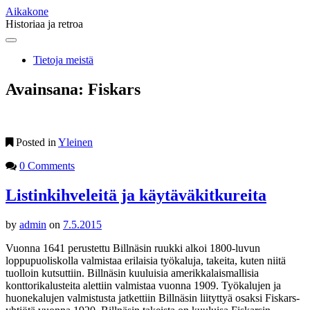
Aikakone
Historiaa ja retroa
Main
Skip
to
menu
Tietoja meistä
content
Avainsana:
Fiskars
Posted in
Yleinen
0 Comments
Listinkihveleitä ja käytäväkitkureita
by
admin
on
7.5.2015
Vuonna 1641 perustettu Billnäsin ruukki alkoi 1800-luvun
loppupuoliskolla valmistaa erilaisia työkaluja, takeita, kuten niitä
tuolloin kutsuttiin. Billnäsin kuuluisia amerikkalaismallisia
konttorikalusteita alettiin valmistaa vuonna 1909. Työkalujen ja
huonekalujen valmistusta jatkettiin Billnäsin liityttyä osaksi Fiskars-