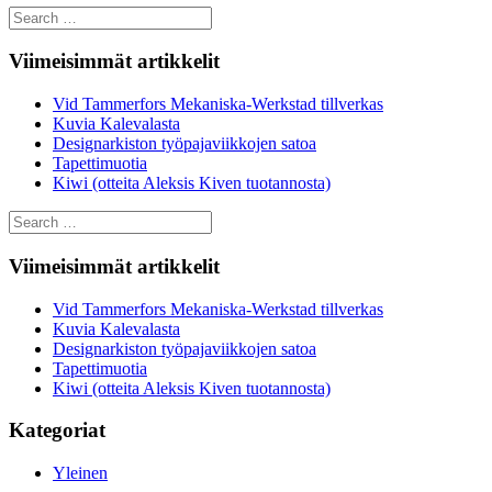
Search
for:
Viimeisimmät artikkelit
Vid Tammerfors Mekaniska-Werkstad tillverkas
Kuvia Kalevalasta
Designarkiston työpajaviikkojen satoa
Tapettimuotia
Kiwi (otteita Aleksis Kiven tuotannosta)
Search
for:
Viimeisimmät artikkelit
Vid Tammerfors Mekaniska-Werkstad tillverkas
Kuvia Kalevalasta
Designarkiston työpajaviikkojen satoa
Tapettimuotia
Kiwi (otteita Aleksis Kiven tuotannosta)
Kategoriat
Yleinen