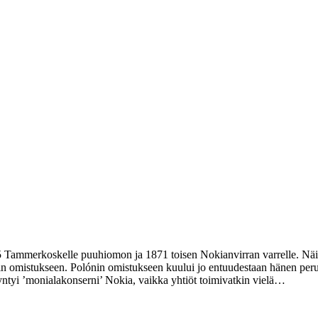
65 Tammerkoskelle puuhiomon ja 1871 toisen Nokianvirran varrelle. Näi
olónin omistukseen. Polónin omistukseen kuului jo entuudestaan hänen
yi ’monialakonserni’ Nokia, vaikka yhtiöt toimivatkin vielä…