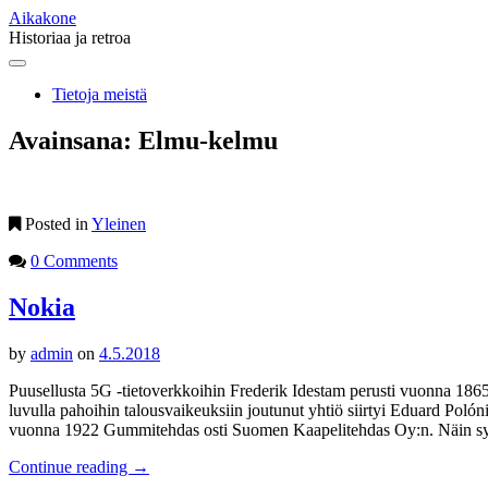
Aikakone
Historiaa ja retroa
Main
Skip
to
menu
Tietoja meistä
content
Avainsana:
Elmu-kelmu
Posted in
Yleinen
0 Comments
Nokia
by
admin
on
4.5.2018
Puusellusta 5G -tietoverkkoihin Frederik Idestam perusti vuonna 18
luvulla pahoihin talousvaikeuksiin joutunut yhtiö siirtyi Eduard P
vuonna 1922 Gummitehdas osti Suomen Kaapelitehdas Oy:n. Näin synt
Continue reading
→