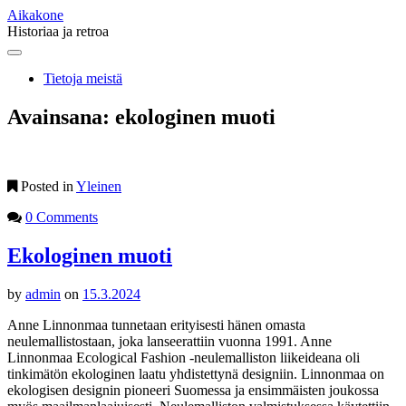
Aikakone
Historiaa ja retroa
Main
Skip
to
menu
Tietoja meistä
content
Avainsana:
ekologinen muoti
Posted in
Yleinen
0 Comments
Ekologinen muoti
by
admin
on
15.3.2024
Anne Linnonmaa tunnetaan erityisesti hänen omasta
neulemallistostaan, joka lanseerattiin vuonna 1991. Anne
Linnonmaa Ecological Fashion -neulemalliston liikeideana oli
tinkimätön ekologinen laatu yhdistettynä designiin. Linnonmaa on
ekologisen designin pioneeri Suomessa ja ensimmäisten joukossa