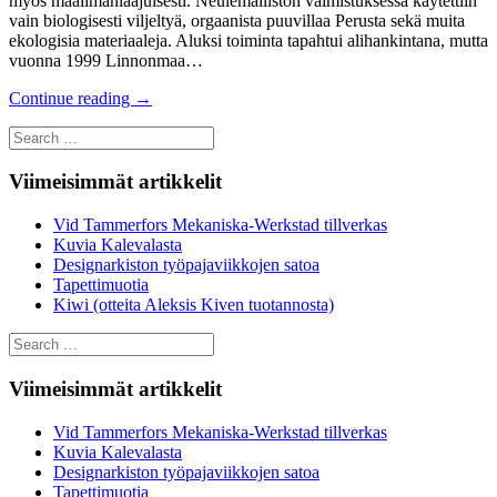
myös maailmanlaajuisesti. Neulemalliston valmistuksessa käytettiin
vain biologisesti viljeltyä, orgaanista puuvillaa Perusta sekä muita
ekologisia materiaaleja. Aluksi toiminta tapahtui alihankintana, mutta
vuonna 1999 Linnonmaa…
Continue reading
→
Search
for:
Viimeisimmät artikkelit
Vid Tammerfors Mekaniska-Werkstad tillverkas
Kuvia Kalevalasta
Designarkiston työpajaviikkojen satoa
Tapettimuotia
Kiwi (otteita Aleksis Kiven tuotannosta)
Search
for:
Viimeisimmät artikkelit
Vid Tammerfors Mekaniska-Werkstad tillverkas
Kuvia Kalevalasta
Designarkiston työpajaviikkojen satoa
Tapettimuotia