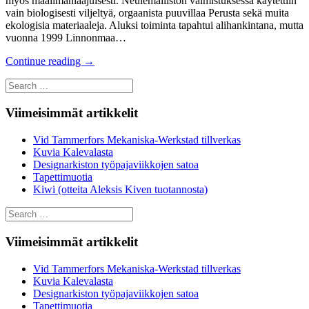
myös maailmanlaajuisesti. Neulemalliston valmistuksessa käytettiin
vain biologisesti viljeltyä, orgaanista puuvillaa Perusta sekä muita
ekologisia materiaaleja. Aluksi toiminta tapahtui alihankintana, mutta
vuonna 1999 Linnonmaa…
Continue reading
→
Search
for:
Viimeisimmät artikkelit
Vid Tammerfors Mekaniska-Werkstad tillverkas
Kuvia Kalevalasta
Designarkiston työpajaviikkojen satoa
Tapettimuotia
Kiwi (otteita Aleksis Kiven tuotannosta)
Search
for:
Viimeisimmät artikkelit
Vid Tammerfors Mekaniska-Werkstad tillverkas
Kuvia Kalevalasta
Designarkiston työpajaviikkojen satoa
Tapettimuotia