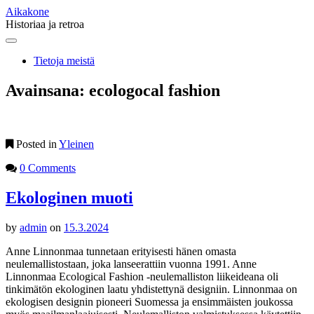
Aikakone
Historiaa ja retroa
Main
Skip
to
menu
Tietoja meistä
content
Avainsana:
ecologocal fashion
Posted in
Yleinen
0 Comments
Ekologinen muoti
by
admin
on
15.3.2024
Anne Linnonmaa tunnetaan erityisesti hänen omasta
neulemallistostaan, joka lanseerattiin vuonna 1991. Anne
Linnonmaa Ecological Fashion -neulemalliston liikeideana oli
tinkimätön ekologinen laatu yhdistettynä designiin. Linnonmaa on
ekologisen designin pioneeri Suomessa ja ensimmäisten joukossa