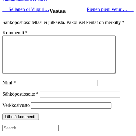
Post
←
Sellanen ol Viipuri…
Pienen pieni veturi…
→
Vastaa
navigation
Sähköpostiosoitettasi ei julkaista.
Pakolliset kentät on merkitty
*
Kommentti
*
Nimi
*
Sähköpostiosoite
*
Verkkosivusto
Search
for: