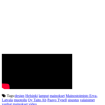
Tags:
design
Helsinki
lamput
mainokset
Mainostoimisto Erva-
Latvala
muotoilu
Oy Taito Ab
Paavo Tynell
sisustus
valaisimet
vanhat mainokset
video