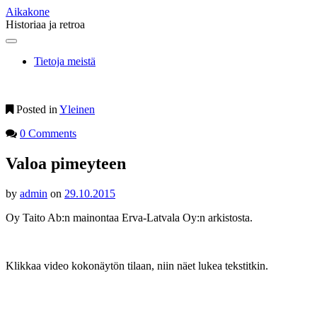
Aikakone
Historiaa ja retroa
Main
Skip
to
menu
Tietoja meistä
content
Posted in
Yleinen
0 Comments
Valoa pimeyteen
by
admin
on
29.10.2015
Oy Taito Ab:n mainontaa Erva-Latvala Oy:n arkistosta.
Klikkaa video kokonäytön tilaan, niin näet lukea tekstitkin.