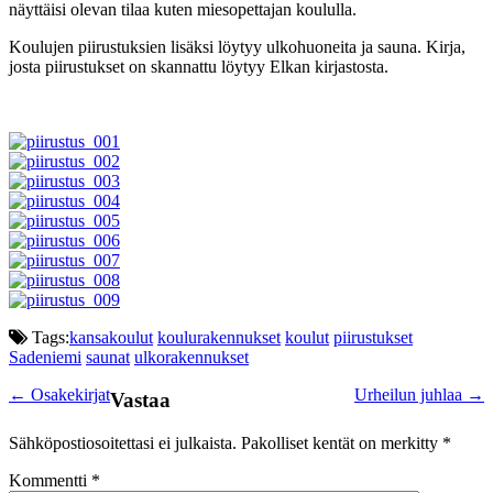
näyttäisi olevan tilaa kuten miesopettajan koululla.
Koulujen piirustuksien lisäksi löytyy ulkohuoneita ja sauna. Kirja,
josta piirustukset on skannattu löytyy Elkan kirjastosta.
Tags:
kansakoulut
koulurakennukset
koulut
piirustukset
Sadeniemi
saunat
ulkorakennukset
Post
←
Osakekirjat
Urheilun juhlaa
→
Vastaa
navigation
Sähköpostiosoitettasi ei julkaista.
Pakolliset kentät on merkitty
*
Kommentti
*