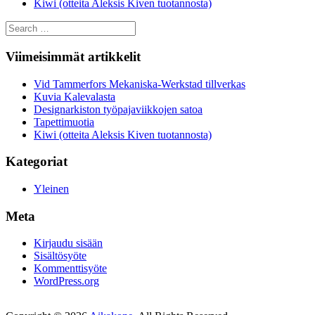
Kiwi (otteita Aleksis Kiven tuotannosta)
Search
for:
Viimeisimmät artikkelit
Vid Tammerfors Mekaniska-Werkstad tillverkas
Kuvia Kalevalasta
Designarkiston työpajaviikkojen satoa
Tapettimuotia
Kiwi (otteita Aleksis Kiven tuotannosta)
Kategoriat
Yleinen
Meta
Kirjaudu sisään
Sisältösyöte
Kommenttisyöte
WordPress.org