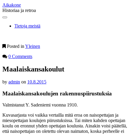
Aikakone
Historiaa ja retroa
Main
Skip
to
menu
Tietoja meistä
content
Posted in
Yleinen
0 Comments
Maalaiskansakoulut
by
admin
on
10.8.2015
Maalaiskansakoulujen rakennuspiirustuksia
Valmistanut Y. Sadeniemi vuonna 1910.
Kuvasarjasta voi vaikka vertailla mitä eroa on naisopettajan ja
miesopettajan koulujen piirustuksissa. Tai miten kahden opettajan
koulu on eronnut yhden opettajan koulusta. Ainakin voisi päätellä,
että naisopettajan on oletettu olevan naimaton, koska perheelle ei