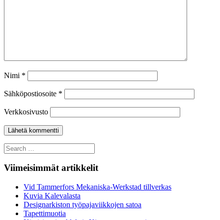
Nimi
*
Sähköpostiosoite
*
Verkkosivusto
Search
for:
Viimeisimmät artikkelit
Vid Tammerfors Mekaniska-Werkstad tillverkas
Kuvia Kalevalasta
Designarkiston työpajaviikkojen satoa
Tapettimuotia