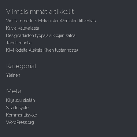
a
r
Viimeisimmät artikkelit
c
h
Vid Tammerfors Mekaniska-Werkstad tillverkas
f
Kuvia Kalevalasta
o
r
Designarkiston työpajaviikkojen satoa
:
Tapettimuotia
Kiwi (otteita Aleksis Kiven tuotannosta)
Kategoriat
Yleinen
Meta
Kirjaudu sisään
Sisältösyöte
Kommenttisyöte
WordPress.org