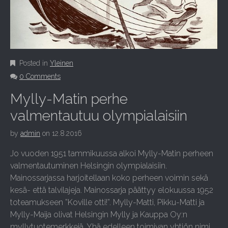
Posted in
Yleinen
0 Comments
Mylly-Matin perhe
valmentautuu olympialaisiin
by
admin
on
12.8.2016
Jo vuoden 1951 tammikuussa alkoi Mylly-Matin perheen
valmentautuminen Helsingin olympialaisiin.
Mainossarjassa harjoitellaan koko perheen voimin sekä
kesä- että talvilajeja. Mainossarja päättyy elokuussa 1952
toteamukseen ”Koville otti!”. Mylly-Matti, Pikku-Matti ja
Mylly-Maija olivat Helsingin Mylly ja Kauppa Oy:n
myllytuotemerkkejä. Yhä edelleen toimivan yhtiön nimi