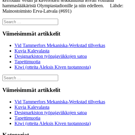
kerrotaan Vesan ja kavereiden seikkailuista leivän voimalla
hammaslääkäristä Olympiastadionille ja niin edelleen. Lähde:
Mainostoimisto Erva-Latvala (#691)
Search
for:
Viimeisimmät artikkelit
Vid Tammerfors Mekaniska-Werkstad tillverkas
Kuvia Kalevalasta
Designarkiston työpajaviikkojen satoa
Tapettimuotia
Kiwi (otteita Aleksis Kiven tuotannosta)
Search
for:
Viimeisimmät artikkelit
Vid Tammerfors Mekaniska-Werkstad tillverkas
Kuvia Kalevalasta
Designarkiston työpajaviikkojen satoa
Tapettimuotia
Kiwi (otteita Aleksis Kiven tuotannosta)
Kategoriat