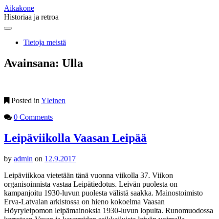
Aikakone
Historiaa ja retroa
Main
Skip
to
menu
Tietoja meistä
content
Avainsana:
Ulla
Posted in
Yleinen
0 Comments
Leipäviikolla Vaasan Leipää
by
admin
on
12.9.2017
Leipäviikkoa vietetään tänä vuonna viikolla 37. Viikon
organisoinnista vastaa Leipätiedotus. Leivän puolesta on
kampanjoitu 1930-luvun puolesta välistä saakka. Mainostoimisto
Erva-Latvalan arkistossa on hieno kokoelma Vaasan
Höyryleipomon leipämainoksia 1930-luvun lopulta. Runomuodossa