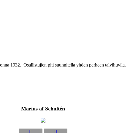
onna 1932. Osallistujien piti suunnitella yhden perheen talvihuvila.
Marius af Schultén