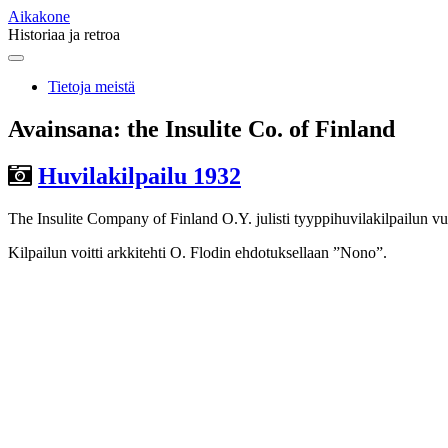
Aikakone
Historiaa ja retroa
Main
Skip
to
menu
Tietoja meistä
content
Avainsana:
the Insulite Co. of Finland
Huvilakilpailu 1932
The Insulite Company of Finland O.Y. julisti tyyppihuvilakilpailun vu
Kilpailun voitti arkkitehti O. Flodin ehdotuksellaan ”Nono”.