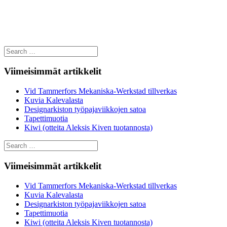
Search
for:
Viimeisimmät artikkelit
Vid Tammerfors Mekaniska-Werkstad tillverkas
Kuvia Kalevalasta
Designarkiston työpajaviikkojen satoa
Tapettimuotia
Kiwi (otteita Aleksis Kiven tuotannosta)
Search
for:
Viimeisimmät artikkelit
Vid Tammerfors Mekaniska-Werkstad tillverkas
Kuvia Kalevalasta
Designarkiston työpajaviikkojen satoa
Tapettimuotia
Kiwi (otteita Aleksis Kiven tuotannosta)