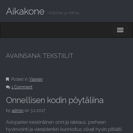
Aikakone
Historiaa ja retroa
M
S
K
A
I
I
P
T
N
O
AVAINSANA:
TEKSTIILIT
M
C
O
E
N
N
T
Posted in
Yleinen
E
U
N
1 Comment
T
Onnellisen kodin pöytäliina
by
admin
on
3.2.2017
Avioparien keskinäinen onni ja rakkaus, perheen
hyvinvointi ja vieraidenkin kunnioitus olivat hyvin pitkälti