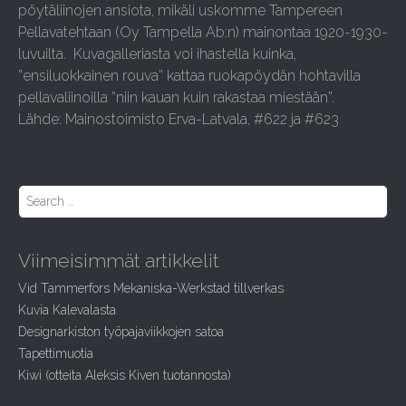
pöytäliinojen ansiota, mikäli uskomme Tampereen
Pellavatehtaan (Oy Tampella Ab:n) mainontaa 1920-1930-
luvuilta. Kuvagalleriasta voi ihastella kuinka,
”ensiluokkainen rouva” kattaa ruokapöydän hohtavilla
pellavaliinoilla ”niin kauan kuin rakastaa miestään”.
Lähde: Mainostoimisto Erva-Latvala, #622 ja #623
S
e
a
r
Viimeisimmät artikkelit
c
h
Vid Tammerfors Mekaniska-Werkstad tillverkas
f
Kuvia Kalevalasta
o
r
Designarkiston työpajaviikkojen satoa
:
Tapettimuotia
Kiwi (otteita Aleksis Kiven tuotannosta)