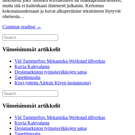
tarkoitettu joko Suomen Kuvalehteen tai Hakkapeliitta-lehteen,
mutta sitä ei kuitenkaan ilmeisesti julkaistu. Kertomus
kokonaisuudessaan ja kuvat alkuperäisine teksteineen löytyvät
oheisesta…
Continue reading
→
Search
for:
Viimeisimmät artikkelit
Vid Tammerfors Mekaniska-Werkstad tillverkas
Kuvia Kalevalasta
Designarkiston työpajaviikkojen satoa
Tapettimuotia
Kiwi (otteita Aleksis Kiven tuotannosta)
Search
for:
Viimeisimmät artikkelit
Vid Tammerfors Mekaniska-Werkstad tillverkas
Kuvia Kalevalasta
Designarkiston työpajaviikkojen satoa
Tapettimuotia