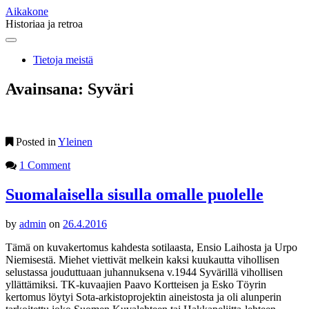
Aikakone
Historiaa ja retroa
Main
Skip
to
menu
Tietoja meistä
content
Avainsana:
Syväri
Posted in
Yleinen
1 Comment
Suomalaisella sisulla omalle puolelle
by
admin
on
26.4.2016
Tämä on kuvakertomus kahdesta sotilaasta, Ensio Laihosta ja Urpo
Niemisestä. Miehet viettivät melkein kaksi kuukautta vihollisen
selustassa jouduttuaan juhannuksena v.1944 Syvärillä vihollisen
yllättämiksi. TK-kuvaajien Paavo Kortteisen ja Esko Töyrin
kertomus löytyi Sota-arkistoprojektin aineistosta ja oli alunperin