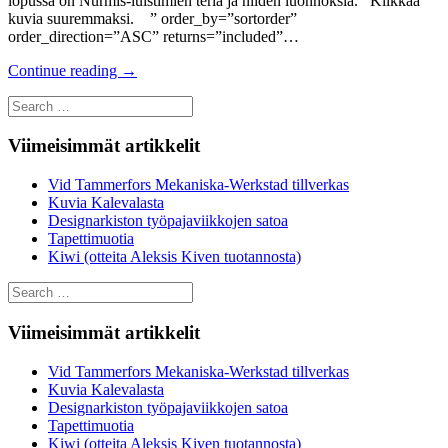
lopussa on Nurmis-luistimien teriä ja niiden luonnoksia. Klikkaa
kuvia suuremmaksi. ” order_by=”sortorder”
order_direction=”ASC” returns=”included”…
Continue reading
→
Search
for:
Viimeisimmät artikkelit
Vid Tammerfors Mekaniska-Werkstad tillverkas
Kuvia Kalevalasta
Designarkiston työpajaviikkojen satoa
Tapettimuotia
Kiwi (otteita Aleksis Kiven tuotannosta)
Search
for:
Viimeisimmät artikkelit
Vid Tammerfors Mekaniska-Werkstad tillverkas
Kuvia Kalevalasta
Designarkiston työpajaviikkojen satoa
Tapettimuotia
Kiwi (otteita Aleksis Kiven tuotannosta)