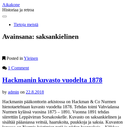
Aikakone
Historiaa ja retroa
Main
Skip
to
menu
Tietoja meistä
content
Avainsana:
saksankielinen
Posted in
Yleinen
1 Comment
Hackmanin kuvasto vuodelta 1878
by
admin
on
22.8.2018
Hackmanin pääkonttorin arkistossa on Hackman & Co Nurmen
hienotaetehtaan kuvasto vuodelta 1878. Tehdas toimi Vahvialassa
Nurmen kylässä vuosina 1875 – 1891. Vuonna 1891 tehdas
siirrettiin Leppävirran Sorsakoskelle. Kuvasto on saksankielinen ja
sisältää pääasiassa veitsiä, haarukoita, puukkoja ja saksia. Kuvaston