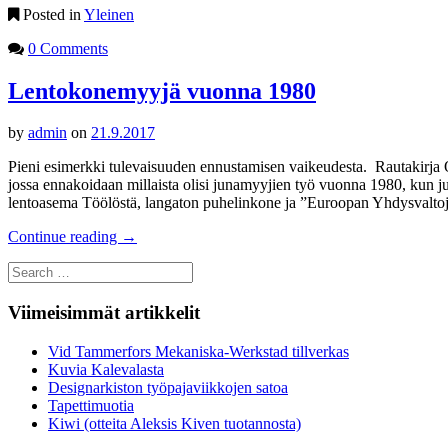
Posted in
Yleinen
0 Comments
Lentokonemyyjä vuonna 1980
by
admin
on
21.9.2017
Pieni esimerkki tulevaisuuden ennustamisen vaikeudesta. Rautakirja Oy:
jossa ennakoidaan millaista olisi junamyyjien työ vuonna 1980, kun jun
lentoasema Töölöstä, langaton puhelinkone ja ”Euroopan Yhdysvalto
Continue reading
→
Search
for:
Viimeisimmät artikkelit
Vid Tammerfors Mekaniska-Werkstad tillverkas
Kuvia Kalevalasta
Designarkiston työpajaviikkojen satoa
Tapettimuotia
Kiwi (otteita Aleksis Kiven tuotannosta)