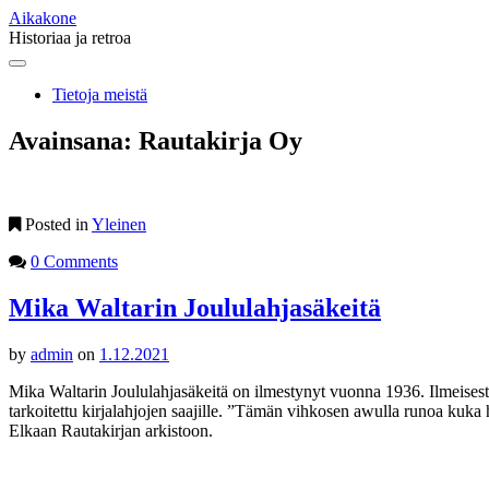
Aikakone
Historiaa ja retroa
Main
Skip
to
menu
Tietoja meistä
content
Avainsana:
Rautakirja Oy
Posted in
Yleinen
0 Comments
Mika Waltarin Joululahjasäkeitä
by
admin
on
1.12.2021
Mika Waltarin Joululahjasäkeitä on ilmestynyt vuonna 1936. Ilmeisesti k
tarkoitettu kirjalahjojen saajille. ”Tämän vihkosen awulla runoa kuka
Elkaan Rautakirjan arkistoon.