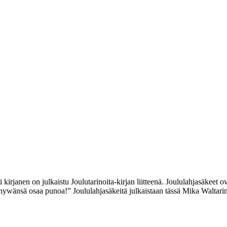
irjanen on julkaistu Joulutarinoita-kirjan liitteenä. Joululahjasäkeet o
 hywänsä osaa punoa!” Joululahjasäkeitä julkaistaan tässä Mika Waltarin 