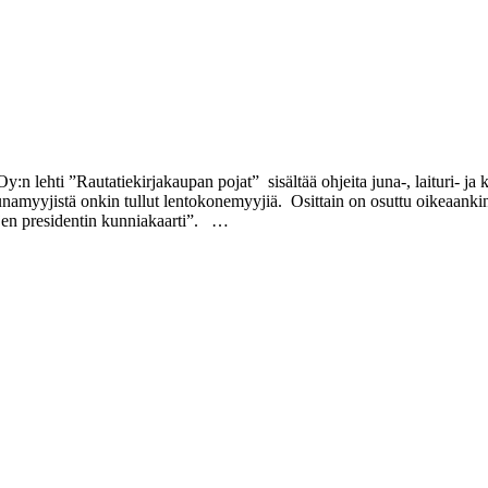
n lehti ”Rautatiekirjakaupan pojat” sisältää ohjeita juna-, laituri- ja k
amyyjistä onkin tullut lentokonemyyjiä. Osittain on osuttu oikeaankin j
jen presidentin kunniakaarti”. …