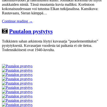
rakennusvuodet ja rakennusten kunto. Joissakin korteissa on myös
asukkaiden nimiä. Tässä muutamia kuvia malliksi. Kortistoon
kokonaisuudessaan voi tutustua Elkan tutkijasalissa. Kansikuva:
Rautavaara, Sieran kämppä…
Continue reading
→
Puutalon pystytys
Tolkkisten sahan arkistosta löytyi kuvasarja ”puuelementtitalon”
pystytyksestä. Kuvasarjan vuodesta tai paikasta ei ole tietoa.
Todennäköisesti ovat 1940-luvulta.