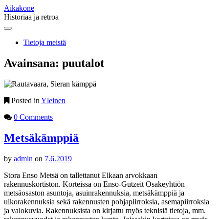
Aikakone
Historiaa ja retroa
Main
Skip
to
menu
Tietoja meistä
content
Avainsana:
puutalot
Posted in
Yleinen
0 Comments
Metsäkämppiä
by
admin
on
7.6.2019
Stora Enso Metsä on tallettanut Elkaan arvokkaan
rakennuskortiston. Korteissa on Enso-Gutzeit Osakeyhtiön
metsäosaston asuntoja, asuinrakennuksia, metsäkämppiä ja
ulkorakennuksia sekä rakennusten pohjapiirroksia, asemapiirroksia
ja valokuvia. Rakennuksista on kirjattu myös teknisiä tietoja, mm.