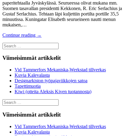
paperitehtaalla Jyväskylässä. Seurueessa olivat mukana mm.
Suomen tasavallan presidentti Kekkonen, R. Eric Serlachius ja
Gustaf Serlachius. Tehtaan läpi kuljettiin portilta portille 35,5
minuutissa. Kuningatar Elisabeth seurueineen nautti menun
mukaisen,…
Continue reading
→
Search
for:
Viimeisimmät artikkelit
Vid Tammerfors Mekaniska-Werkstad tillverkas
Kuvia Kalevalasta
Designarkiston työpajaviikkojen satoa
Tapettimuotia
Kiwi (otteita Aleksis Kiven tuotannosta)
Search
for:
Viimeisimmät artikkelit
Vid Tammerfors Mekaniska-Werkstad tillverkas
Kuvia Kalevalasta