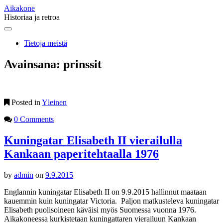
Aikakone
Historiaa ja retroa
Main
Skip
to
menu
Tietoja meistä
content
Avainsana:
prinssit
Posted in
Yleinen
0 Comments
Kuningatar Elisabeth II vierailulla
Kankaan paperitehtaalla 1976
by
admin
on
9.9.2015
Englannin kuningatar Elisabeth II on 9.9.2015 hallinnut maataan
kauemmin kuin kuningatar Victoria. Paljon matkusteleva kuningatar
Elisabeth puolisoineen käväisi myös Suomessa vuonna 1976.
Aikakoneessa kurkistetaan kuningattaren vierailuun Kankaan