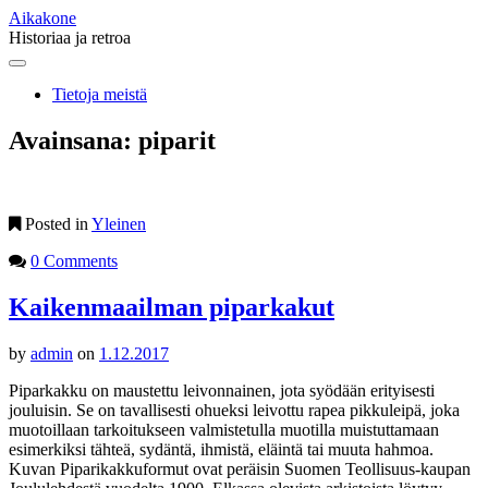
Aikakone
Historiaa ja retroa
Main
Skip
to
menu
Tietoja meistä
content
Avainsana:
piparit
Posted in
Yleinen
0 Comments
Kaikenmaailman piparkakut
by
admin
on
1.12.2017
Piparkakku on maustettu leivonnainen, jota syödään erityisesti
jouluisin. Se on tavallisesti ohueksi leivottu rapea pikkuleipä, joka
muotoillaan tarkoitukseen valmistetulla muotilla muistuttamaan
esimerkiksi tähteä, sydäntä, ihmistä, eläintä tai muuta hahmoa.
Kuvan Piparikakkuformut ovat peräisin Suomen Teollisuus-kaupan