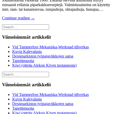
Joululehdestä vuodelta 1900. Elkassa olevista arkistoista löytyy
runsaasti erilaisia piparkakkureseptejä. Valmistusaineina on käytetty
mm. sian- tai kananrasvaa, ruisjauhoja, ohrajauhoja, hunajaa,…
Continue reading
→
Search
for:
Viimeisimmät artikkelit
Vid Tammerfors Mekaniska-Werkstad tillverkas
Kuvia Kalevalasta
Designarkiston työpajaviikkojen satoa
Tapettimuotia
Kiwi (otteita Aleksis Kiven tuotannosta)
Search
for:
Viimeisimmät artikkelit
Vid Tammerfors Mekaniska-Werkstad tillverkas
Kuvia Kalevalasta
Designarkiston työpajaviikkojen satoa
Tapettimuotia
Kiwi (otteita Aleksis Kiven tuotannosta)